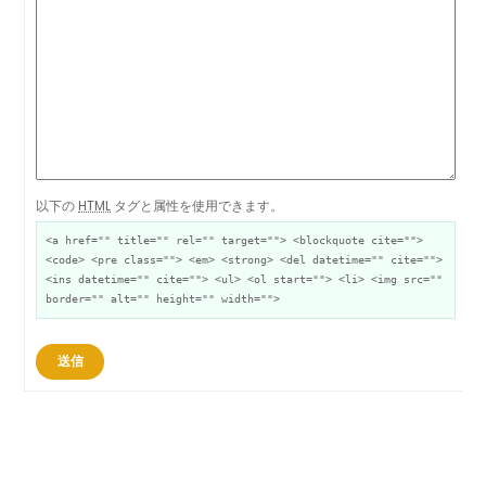
以下の
HTML
タグと属性を使用できます。
<a href="" title="" rel="" target=""> <blockquote cite="">
<code> <pre class=""> <em> <strong> <del datetime="" cite="">
<ins datetime="" cite=""> <ul> <ol start=""> <li> <img src=""
border="" alt="" height="" width="">
送信