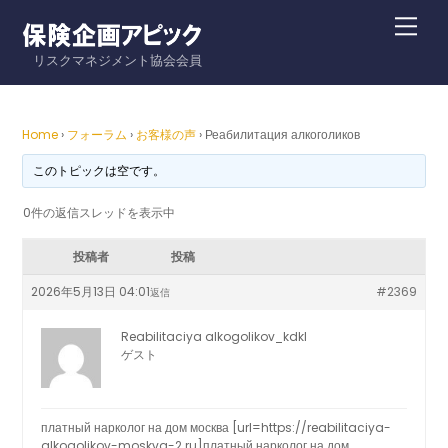
Skip
Me
to
リスクマネジメント協会会員
content
Home
›
フォーラム
›
お客様の声
›
Реабилитация алкоголиков
このトピックは空です。
0件の返信スレッドを表示中
投稿者
投稿
2026年5月13日 04:01
#2369
返信
Reabilitaciya alkogolikov_kdkl
ゲスト
платный нарколог на дом москва [url=https://reabilitaciya-
alkogolikov-moskva-2.ru]платный нарколог на дом