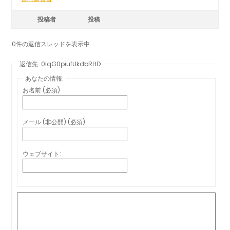
投稿者
投稿
0件の返信スレッドを表示中
返信先: 0lqG0piufUkdbRHD
あなたの情報:
お名前 (必須)
メール (非公開) (必須):
ウェブサイト: