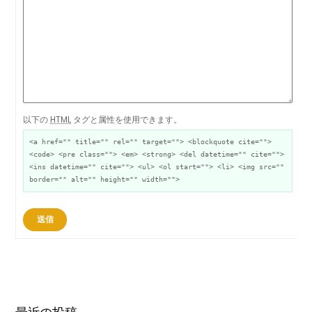
以下の
HTML
タグと属性を使用できます。
<a href="" title="" rel="" target=""> <blockquote cite="">
<code> <pre class=""> <em> <strong> <del datetime="" cite="">
<ins datetime="" cite=""> <ul> <ol start=""> <li> <img src=""
border="" alt="" height="" width="">
送信