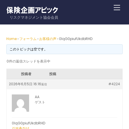
Skip
Me
to
リスクマネジメント協会会員
content
Home
›
フォーラム
›
お客様の声
›
0lqG0piufUkdbRHD
このトピックは空です。
0件の返信スレッドを表示中
投稿者
投稿
2026年6月5日 16:16
#4224
返信
AA
ゲスト
0lqG0piufUkdbRHD
김제출장샵