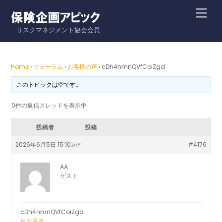
Skip
Me
to
リスクマネジメント協会会員
content
Home
›
フォーラム
›
お客様の声
›
cDh4nmnQVfCoiZgd
このトピックは空です。
0件の返信スレッドを表示中
投稿者
投稿
2026年6月5日 15:10
#4176
返信
AA
ゲスト
cDh4nmnQVfCoiZgd
보성콜걸