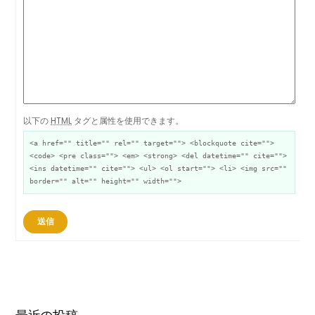
以下の
HTML
タグと属性を使用できます。
<a href="" title="" rel="" target=""> <blockquote cite="">
<code> <pre class=""> <em> <strong> <del datetime="" cite="">
<ins datetime="" cite=""> <ul> <ol start=""> <li> <img src=""
border="" alt="" height="" width="">
送信