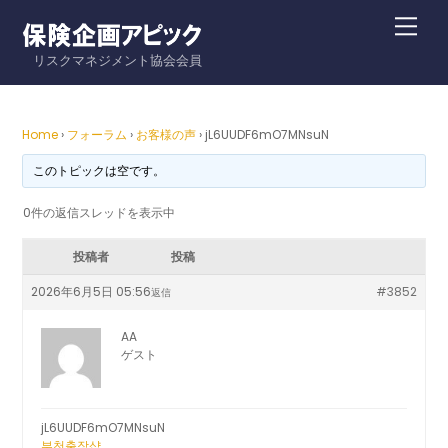
Skip
Me
to
リスクマネジメント協会会員
content
Home
›
フォーラム
›
お客様の声
›
jL6UUDF6mO7MNsuN
このトピックは空です。
0件の返信スレッドを表示中
投稿者
投稿
2026年6月5日 05:56
#3852
返信
AA
ゲスト
jL6UUDF6mO7MNsuN
부천출장샵