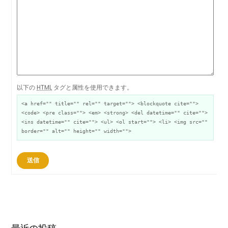
以下の
HTML
タグと属性を使用できます。
<a href="" title="" rel="" target=""> <blockquote cite="">
<code> <pre class=""> <em> <strong> <del datetime="" cite="">
<ins datetime="" cite=""> <ul> <ol start=""> <li> <img src=""
border="" alt="" height="" width="">
送信