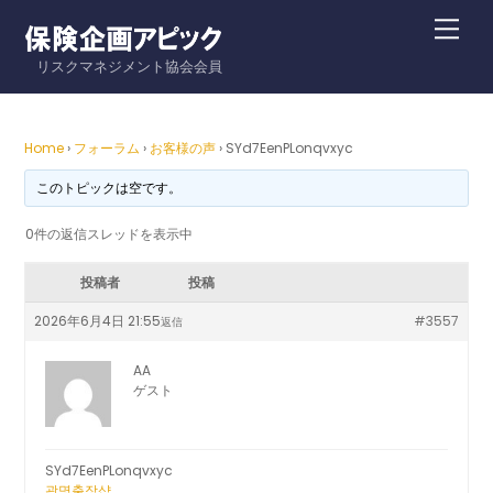
Skip
Me
to
リスクマネジメント協会会員
content
Home
›
フォーラム
›
お客様の声
›
SYd7EenPLonqvxyc
このトピックは空です。
0件の返信スレッドを表示中
投稿者
投稿
2026年6月4日 21:55
#3557
返信
AA
ゲスト
SYd7EenPLonqvxyc
광명출장샵