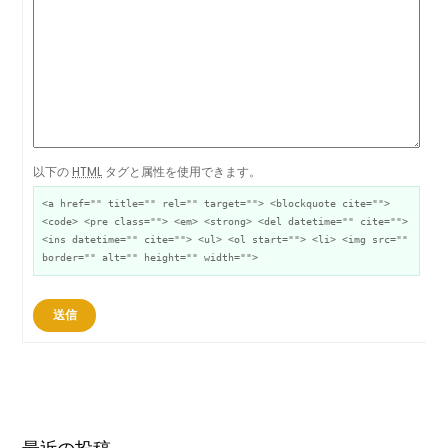
以下の
HTML
タグと属性を使用できます。
<a href="" title="" rel="" target=""> <blockquote cite="">
<code> <pre class=""> <em> <strong> <del datetime="" cite="">
<ins datetime="" cite=""> <ul> <ol start=""> <li> <img src=""
border="" alt="" height="" width="">
送信