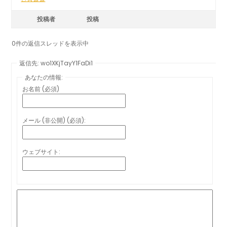
投稿者
投稿
0件の返信スレッドを表示中
返信先: wo1XKjTayY1FaDi1
あなたの情報:
お名前 (必須)
メール (非公開) (必須):
ウェブサイト: