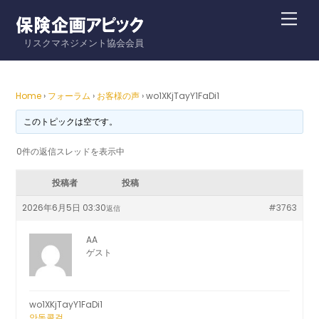
Skip
Me
to
リスクマネジメント協会会員
content
Home
›
フォーラム
›
お客様の声
›
wo1XKjTayY1FaDi1
このトピックは空です。
0件の返信スレッドを表示中
投稿者
投稿
2026年6月5日 03:30
#3763
返信
AA
ゲスト
wo1XKjTayY1FaDi1
안동콜걸