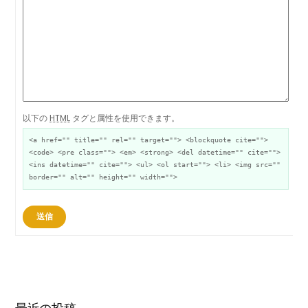
以下の
HTML
タグと属性を使用できます。
<a href="" title="" rel="" target=""> <blockquote cite="">
<code> <pre class=""> <em> <strong> <del datetime="" cite="">
<ins datetime="" cite=""> <ul> <ol start=""> <li> <img src=""
border="" alt="" height="" width="">
送信