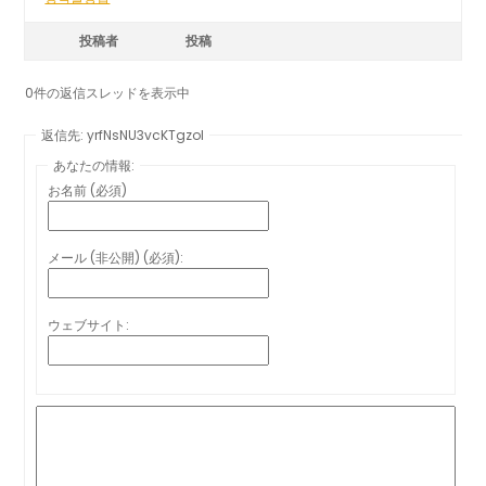
投稿者
投稿
0件の返信スレッドを表示中
返信先: yrfNsNU3vcKTgzoI
あなたの情報:
お名前 (必須)
メール (非公開) (必須):
ウェブサイト: