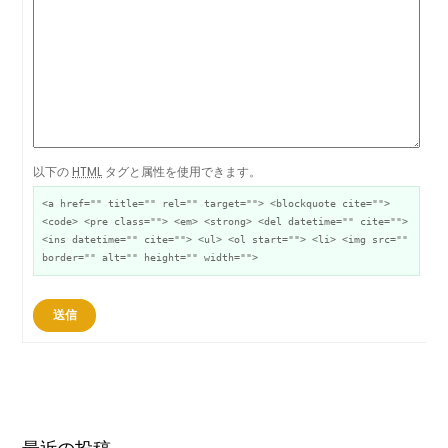
以下の
HTML
タグと属性を使用できます。
<a href="" title="" rel="" target=""> <blockquote cite="">
<code> <pre class=""> <em> <strong> <del datetime="" cite="">
<ins datetime="" cite=""> <ul> <ol start=""> <li> <img src=""
border="" alt="" height="" width="">
送信