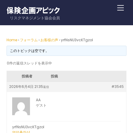
Skip
Me
to
リスクマネジメント協会会員
content
Home
›
フォーラム
›
お客様の声
›
yrfNsNU3vcKTgzoI
このトピックは空です。
0件の返信スレッドを表示中
投稿者
投稿
2026年6月4日 21:35
#3545
返信
AA
ゲスト
yrfNsNU3vcKTgzoI
영덕출장샵