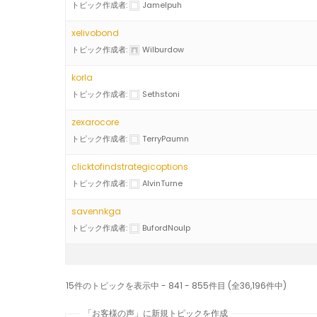
トピック作成者:
Jamelpuh
xelivobond
トピック作成者:
Wilburdow
korla
トピック作成者:
Sethstoni
zexarocore
トピック作成者:
TerryPaumn
clicktofindstrategicoptions
トピック作成者:
AlvinTurne
savennkga
トピック作成者:
BufordNoulp
15件のトピックを表示中 - 841 - 855件目 (全36,196件中)
「お客様の声」に新規トピックを作成