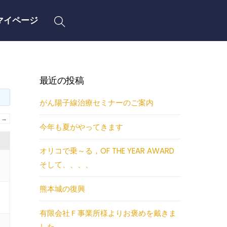
Search
マイページ
最近の投稿
がん陽子線治療セミナーのご案内
→
今年も夏がやってきます
オリコで乗～る，OF THE YEAR AWARD
そして、、、、
熊本城の復興
有限会社Ｆ事業所様よりお褒めを戴きま
した