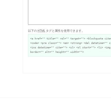
以下の
HTML
タグと属性を使用できます。
<a href="" title="" rel="" target=""> <blockquote cite
<code> <pre class=""> <em> <strong> <del datetime="" c
<ins datetime="" cite=""> <ul> <ol start=""> <li> <img
border="" alt="" height="" width="">