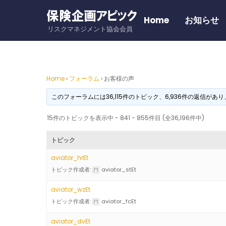
Skip
to
Home
お知らせ
リスクマネジメント協会会員
content
Home
›
フォーラム
›
お客様の声
このフォーラムには36,115件のトピック、6,936件の返信があ
15件のトピックを表示中 - 841 - 855件目 (全36,196件中)
トピック
aviator_hrEt
トピック作成者:
aviator_stEt
aviator_wzEt
トピック作成者:
aviator_fcEt
aviator_dvEt