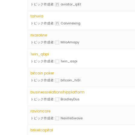
トピック作成者:
aviator_ipEt
tahwla
トピック作成者:
Calvinexing
rixaroline
トピック作成者:
MiloAmapy
1win_qbpi
トピック作成者:
1win_aspi
bitcoin poker
トピック作成者:
bitcoin_hiSl
businessrelationshipplatform
トピック作成者:
BradleyDus
ravioncore
トピック作成者:
NevilleSwove
brixelcapital