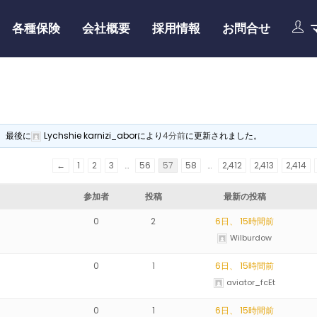
各種保険
会社概要
採用情報
お問合せ
り、最後に
Lychshie karnizi_abor
により
4分前
に更新されました。
←
1
2
3
…
56
57
58
…
2,412
2,413
2,414
参加者
投稿
最新の投稿
0
2
6日、 15時間前
Wilburdow
0
1
6日、 15時間前
aviator_fcEt
0
1
6日、 15時間前