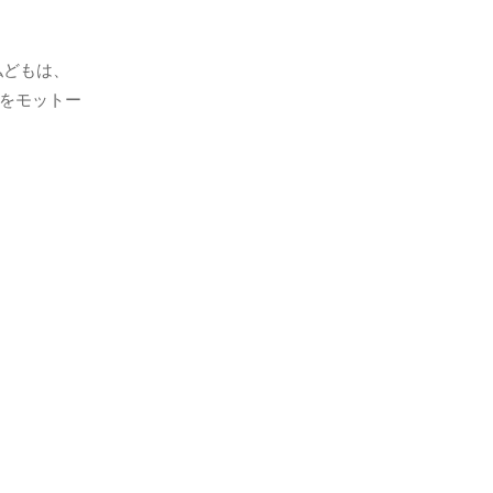
私どもは、
をモットー