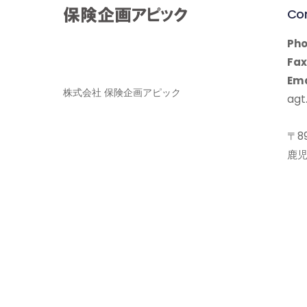
Co
Pho
Fax
Ema
株式会社 保険企画アピック
agt.
〒89
鹿児