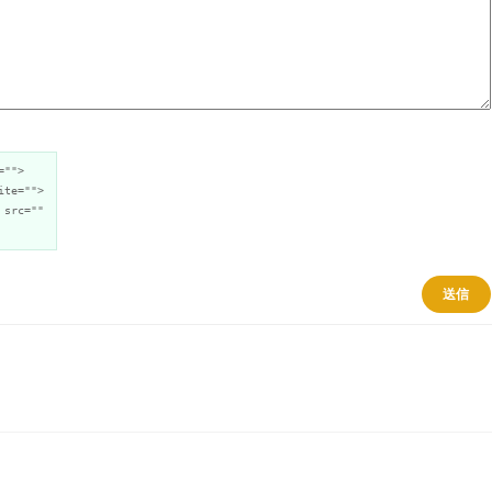
="">
ite="">
 src=""
送信