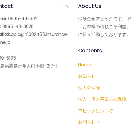
Back
ntact
About Us
To
ne:
0995-44-6112
保険企画アピックです。 
Top
:
0995-43-3028
「お客様の信頼こそ利益」
il:
kk.apic@n1002455.insurance-
に日々活動しております。
ne.jp
Contents
9-5105
Home
島県霧島市隼人町小田 1217-1
お知らせ
個人の保険
法人・個人事業主の保険
アピックについて
お問合わせ