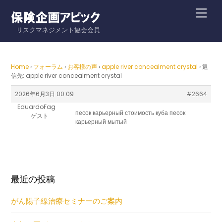
Skip
Me
to
リスクマネジメント協会会員
content
Home
›
フォーラム
›
お客様の声
›
apple river concealment crystal
›
返
信先: apple river concealment crystal
2026年6月3日 00:09
#2664
EduardoFag
песок карьерный стоимость куба
песок
ゲスト
карьерный мытый
最近の投稿
がん陽子線治療セミナーのご案内