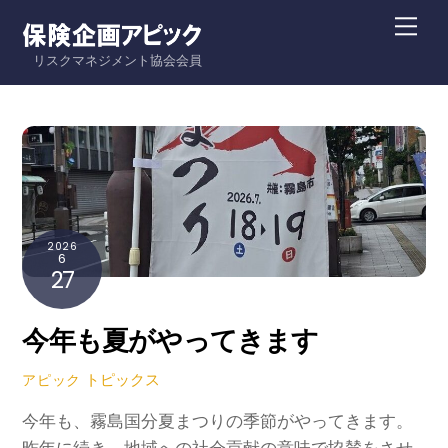
Skip
Me
to
リスクマネジメント協会会員
content
2026
6
27
今年も夏がやってきます
トピックス
アピック
今年も、霧島国分夏まつりの季節がやってきます。