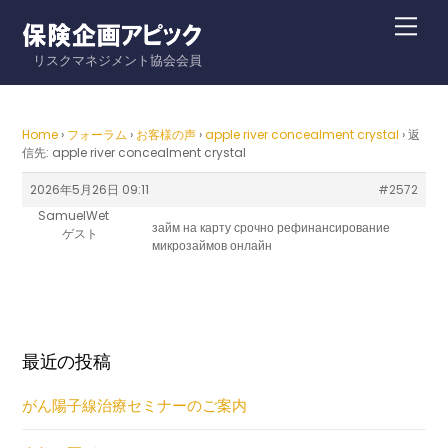
Skip
Me
to
リスクマネジメント協会会員
content
Home
›
フォーラム
›
お客様の声
›
apple river concealment crystal
›
返
信先: apple river concealment crystal
2026年5月26日 09:11
#2572
SamuelWet
займ на карту срочно
рефинансирование
ゲスト
микрозаймов онлайн
最近の投稿
がん陽子線治療セミナーのご案内