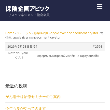
Skip
Me
to
リスクマネジメント協会会員
content
Home
›
フォーラム
›
お客様の声
›
apple river concealment crystal
›
返
信先: apple river concealment crystal
2026年5月28日 13:54
#2598
NathanBycle
оформить микрозайм
займ на карту онлайн
ゲスト
最近の投稿
がん陽子線治療セミナーのご案内
今年も夏がやってきます