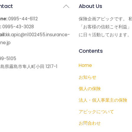
Back
ntact
About Us
To
ne:
0995-44-6112
保険企画アピックです。 
Top
:
0995-43-3028
「お客様の信頼こそ利益」
il:
kk.apic@n1002455.insurance-
に日々活動しております。
ne.jp
Contents
9-5105
Home
島県霧島市隼人町小田 1217-1
お知らせ
個人の保険
法人・個人事業主の保険
アピックについて
お問合わせ