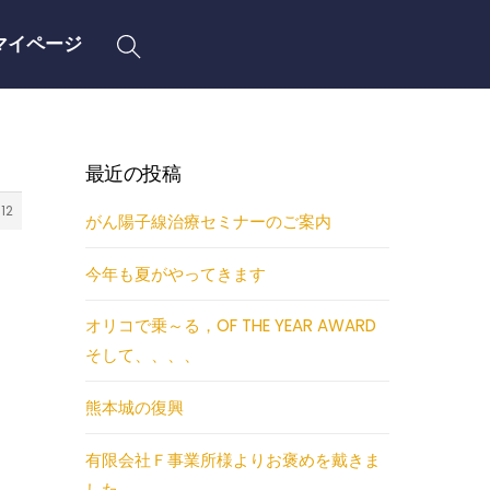
Search
マイページ
最近の投稿
12
がん陽子線治療セミナーのご案内
今年も夏がやってきます
オリコで乗～る，OF THE YEAR AWARD
そして、、、、
熊本城の復興
有限会社Ｆ事業所様よりお褒めを戴きま
した