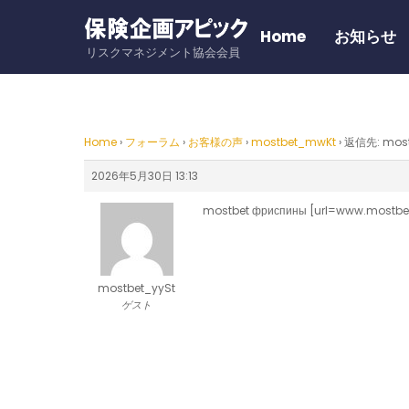
Skip
to
Home
お知らせ
リスクマネジメント協会会員
content
Home
›
フォーラム
›
お客様の声
›
mostbet_mwKt
›
返信先: mos
2026年5月30日 13:13
mostbet фриспины [url=www.mostbet
mostbet_yySt
ゲスト