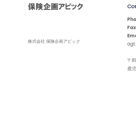
Co
Pho
Fax
Ema
株式会社 保険企画アピック
agt.
〒89
鹿児