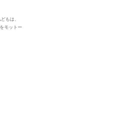
私どもは、
をモットー