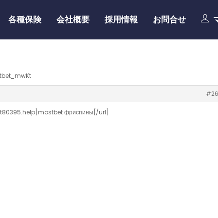
各種保険
会社概要
採用情報
お問合せ
tbet_mwKt
#26
80395.help]mostbet фриспины[/url]