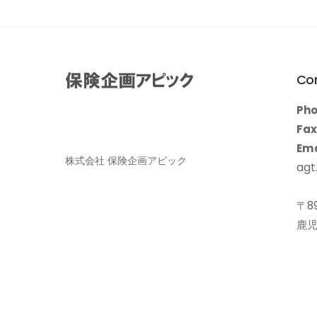
Co
Pho
Fax
Ema
株式会社 保険企画アピック
agt.
〒89
鹿児