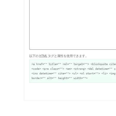
以下の
HTML
タグと属性を使用できます。
<a href="" title="" rel="" target=""> <blockquote cite
<code> <pre class=""> <em> <strong> <del datetime="" c
<ins datetime="" cite=""> <ul> <ol start=""> <li> <img
border="" alt="" height="" width="">