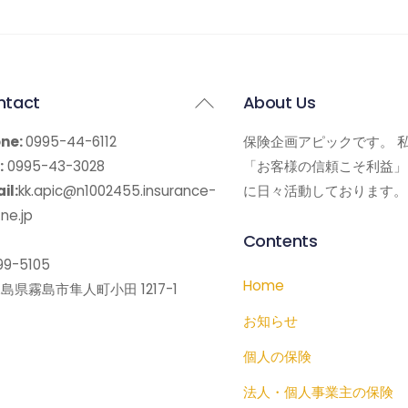
Back
ntact
About Us
To
ne:
0995-44-6112
保険企画アピックです。 
Top
:
0995-43-3028
「お客様の信頼こそ利益」
il:
kk.apic@n1002455.insurance-
に日々活動しております。
ne.jp
Contents
9-5105
Home
島県霧島市隼人町小田 1217-1
お知らせ
個人の保険
法人・個人事業主の保険