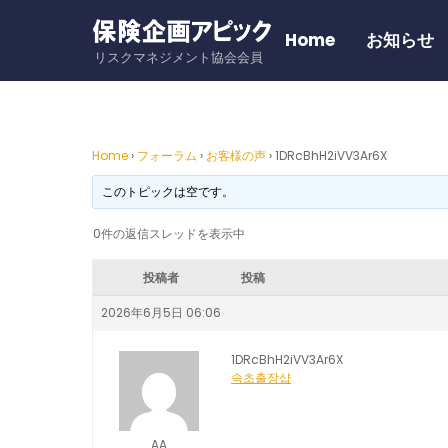
Skip
to
Home
お知らせ
リスクマネジメント協会会員
content
Home
›
フォーラム
›
お客様の声
›
1DRcBhH2iVV3Ar6X
このトピックは空です。
0件の返信スレッドを表示中
投稿者
投稿
2026年6月5日 06:06
1DRcBhH2iVV3Ar6X
속초출장샵
AA