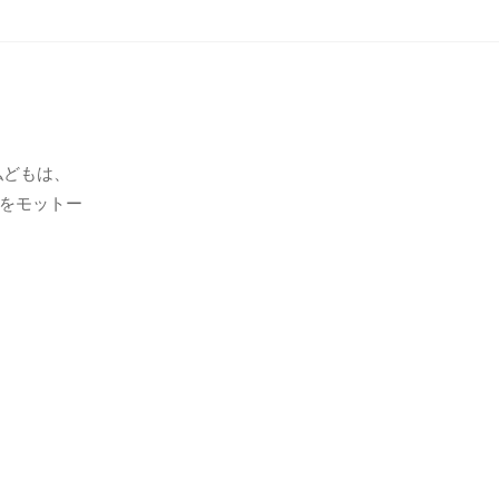
私どもは、
をモットー