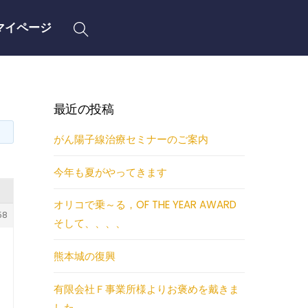
Search
マイページ
最近の投稿
がん陽子線治療セミナーのご案内
今年も夏がやってきます
オリコで乗～る，OF THE YEAR AWARD
58
そして、、、、
熊本城の復興
有限会社Ｆ事業所様よりお褒めを戴きま
した