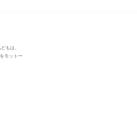
私どもは、
をモットー