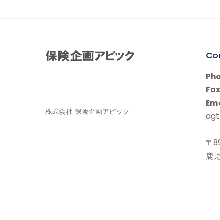
Co
Pho
Fax
Ema
株式会社 保険企画アピック
agt.
〒89
鹿児