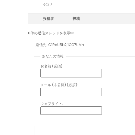
ゲスト
投稿者
投稿
0件の返信スレッドを表示中
返信先: C1RcU5b2j1OO7UMn
あなたの情報:
お名前 (必須)
メール (非公開) (必須):
ウェブサイト: