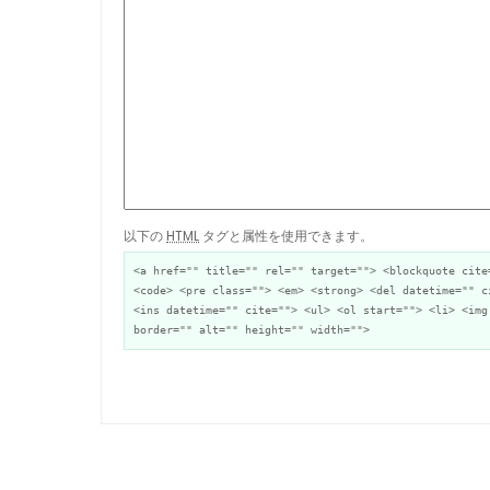
以下の
HTML
タグと属性を使用できます。
<a href="" title="" rel="" target=""> <blockquote cite
<code> <pre class=""> <em> <strong> <del datetime="" c
<ins datetime="" cite=""> <ul> <ol start=""> <li> <img
border="" alt="" height="" width="">