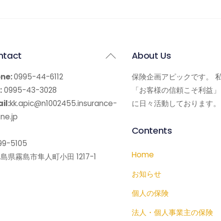
Back
ntact
About Us
To
ne:
0995-44-6112
保険企画アピックです。 
Top
:
0995-43-3028
「お客様の信頼こそ利益」
il:
kk.apic@n1002455.insurance-
に日々活動しております。
ne.jp
Contents
9-5105
Home
島県霧島市隼人町小田 1217-1
お知らせ
個人の保険
法人・個人事業主の保険