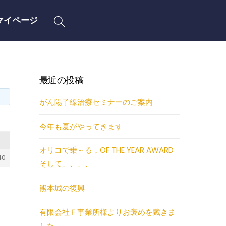
Search
マイページ
最近の投稿
がん陽子線治療セミナーのご案内
今年も夏がやってきます
オリコで乗～る，OF THE YEAR AWARD
40
そして、、、、
熊本城の復興
有限会社Ｆ事業所様よりお褒めを戴きま
した