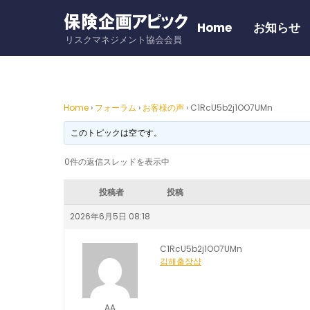
Skip
to
Home
お知らせ
リスクマネジメント協会会員
content
Home
›
フォーラム
›
お客様の声
›
C1RcU5b2j1OO7UMn
このトピックは空です。
0件の返信スレッドを表示中
投稿者
投稿
2026年6月5日 08:18
C1RcU5b2j1OO7UMn
김해출장샵
AA