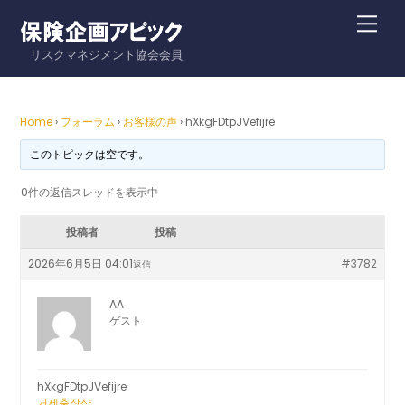
Skip
Me
to
リスクマネジメント協会会員
content
Home
›
フォーラム
›
お客様の声
›
hXkgFDtpJVefijre
このトピックは空です。
0件の返信スレッドを表示中
投稿者
投稿
2026年6月5日 04:01
#3782
返信
AA
ゲスト
hXkgFDtpJVefijre
거제출장샵