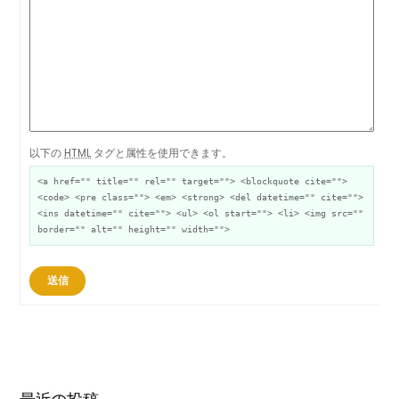
以下の
HTML
タグと属性を使用できます。
<a href="" title="" rel="" target=""> <blockquote cite="">
<code> <pre class=""> <em> <strong> <del datetime="" cite="">
<ins datetime="" cite=""> <ul> <ol start=""> <li> <img src=""
border="" alt="" height="" width="">
送信