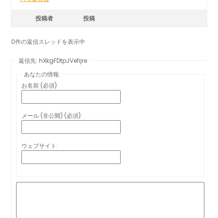
投稿者
投稿
0件の返信スレッドを表示中
返信先: hXkgFDtpJVefijre
あなたの情報:
お名前 (必須)
メール (非公開) (必須):
ウェブサイト: