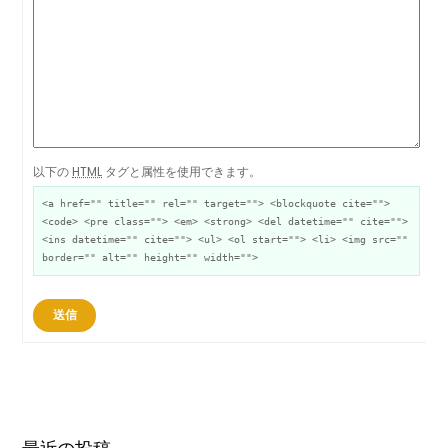
以下の
HTML
タグと属性を使用できます。
<a href="" title="" rel="" target=""> <blockquote cite="">
<code> <pre class=""> <em> <strong> <del datetime="" cite="">
<ins datetime="" cite=""> <ul> <ol start=""> <li> <img src=""
border="" alt="" height="" width="">
送信