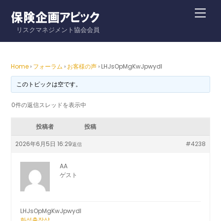
Skip
Me
to
リスクマネジメント協会会員
content
Home
›
フォーラム
›
お客様の声
›
LHJsOpMgKwJpwydl
このトピックは空です。
0件の返信スレッドを表示中
投稿者
投稿
2026年6月5日 16:29
#4238
返信
AA
ゲスト
LHJsOpMgKwJpwydl
화성출장샵