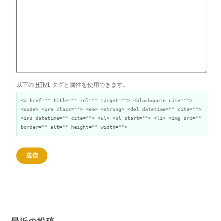
以下の
HTML
タグと属性を使用できます。
<a href="" title="" rel="" target=""> <blockquote cite="">
<code> <pre class=""> <em> <strong> <del datetime="" cite="">
<ins datetime="" cite=""> <ul> <ol start=""> <li> <img src=""
border="" alt="" height="" width="">
送信