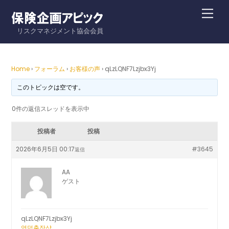
Skip
Me
to
リスクマネジメント協会会員
content
Home
›
フォーラム
›
お客様の声
›
qLzLQNF7Lzjbx3Yj
このトピックは空です。
0件の返信スレッドを表示中
投稿者
投稿
2026年6月5日 00:17
#3645
返信
AA
ゲスト
qLzLQNF7Lzjbx3Yj
영덕출장샵