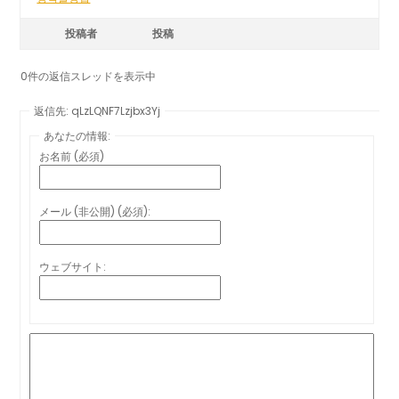
投稿者
投稿
0件の返信スレッドを表示中
返信先: qLzLQNF7Lzjbx3Yj
あなたの情報:
お名前 (必須)
メール (非公開) (必須):
ウェブサイト: