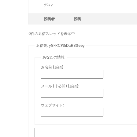
ゲスト
投稿者
投稿
0件の返信スレッドを表示中
返信先: y8PRCPSiDbR8Seey
あなたの情報:
お名前 (必須)
メール (非公開) (必須):
ウェブサイト: