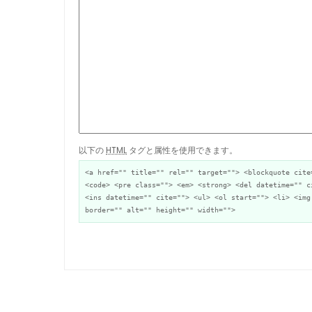
以下の
HTML
タグと属性を使用できます。
<a href="" title="" rel="" target=""> <blockquote cite
<code> <pre class=""> <em> <strong> <del datetime="" c
<ins datetime="" cite=""> <ul> <ol start=""> <li> <img
border="" alt="" height="" width="">