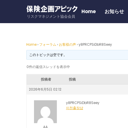
Skip
to
Home
お知らせ
リスクマネジメント協会会員
content
Home
›
フォーラム
›
お客様の声
›
y8PRCPSiDbR8Seey
このトピックは空です。
0件の返信スレッドを表示中
投稿者
投稿
2026年6月5日 02:12
y8PRCPSiDbR8Seey
이천출장샵
AA