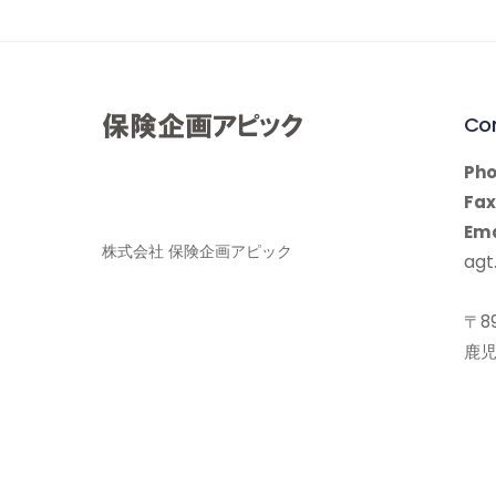
Co
Pho
Fax
Ema
株式会社 保険企画アピック
agt.
〒89
鹿児