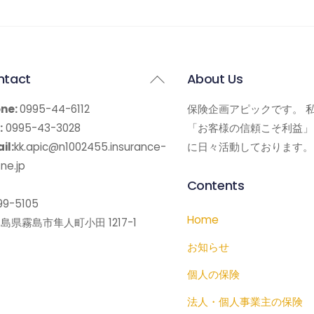
Back
ntact
About Us
To
ne:
0995-44-6112
保険企画アピックです。 
Top
:
0995-43-3028
「お客様の信頼こそ利益」
il:
kk.apic@n1002455.insurance-
に日々活動しております。
ne.jp
Contents
9-5105
Home
島県霧島市隼人町小田 1217-1
お知らせ
個人の保険
法人・個人事業主の保険