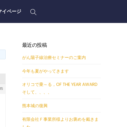
Search
マイページ
最近の投稿
がん陽子線治療セミナーのご案内
今年も夏がやってきます
オリコで乗～る，OF THE YEAR AWARD
15
そして、、、、
熊本城の復興
有限会社Ｆ事業所様よりお褒めを戴きま
した