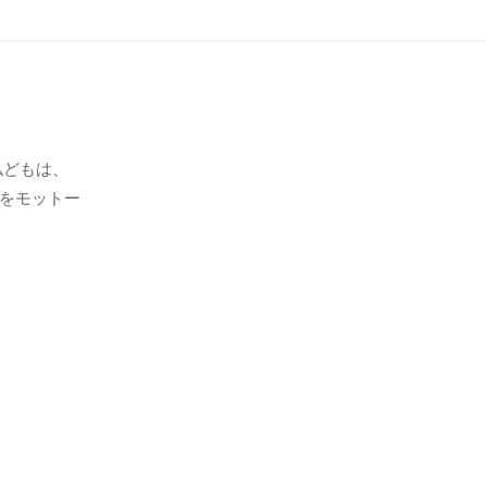
私どもは、
をモットー