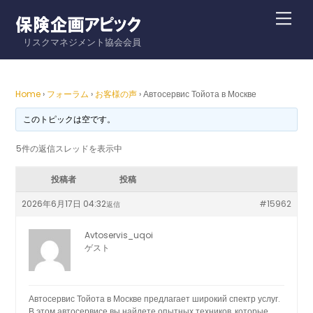
Skip
Me
to
リスクマネジメント協会会員
content
Home
›
フォーラム
›
お客様の声
›
Автосервис Тойота в Москве
このトピックは空です。
5件の返信スレッドを表示中
投稿者
投稿
2026年6月17日 04:32
#15962
返信
Avtoservis_uqoi
ゲスト
Автосервис Тойота в Москве предлагает широкий спектр услуг.
В этом автосервисе вы найдете опытных техников, которые