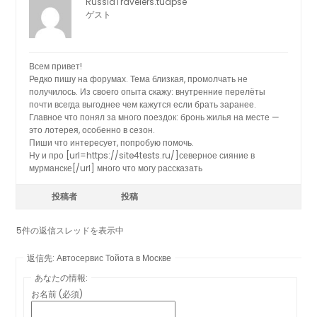
RussiaTravelers.tuapse
ゲスト
Всем привет!
Редко пишу на форумах. Тема близкая, промолчать не
получилось. Из своего опыта скажу: внутренние перелёты
почти всегда выгоднее чем кажутся если брать заранее.
Главное что понял за много поездок: бронь жилья на месте —
это лотерея, особенно в сезон.
Пиши что интересует, попробую помочь.
Ну и про [url=https://site4tests.ru/]северное сияние в
мурманске[/url] много что могу рассказать
投稿者
投稿
5件の返信スレッドを表示中
返信先: Автосервис Тойота в Москве
あなたの情報:
お名前 (必須)