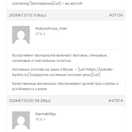
sanatorij/]Белокуриха[/url] – вы крутой!
2026年7月7日 11:16
#37726
返信
Natyazhnye_hlen
ゲスト
Ассортимент материалов включает матовые, глянцевые,
сатиновые и текстильные полотна.
Натяжные потолки на заказ в Моске — [url=https://potolki-
bystro.ru/]недорогие натяжные потолки цены[/url]
Качественные материалы обеспечивают долгий срок службы и
устойчивость к влаге.
2026年7月21日 06:28
#47574
返信
KennethNip
ゲスト