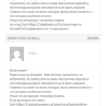
получилось. Из своего опыта скажу: внутренние перелёты
почти всегда выгоднее чем кажутся если брать заранее.
Главное что понял за много поездок: бронь жилья на месте —
это лотерея, особенно в сезон.
Пиши что интересует, попробую помочь.
Ну и про [url=https://site4tests.ru/]путешествия по
России[/url] думаю могу что-то рассказать.
2026年7月2日 20:39
#33095
返信
ゲスト
Всем привет!
Редко пишу на форумах. Тема близкая, промолчать не
получилось. Из своего опыта скажу: внутренние перелёты
почти всегда выгоднее чем кажутся если брать заранее.
Главное что понял за много поездок: бронь жилья на месте —
это лотерея, особенно в сезон.
Пиши что интересует, попробую помочь.
Если вы знаете что такое
[url=https://russiatravelers.ru/directions/belokurikha-