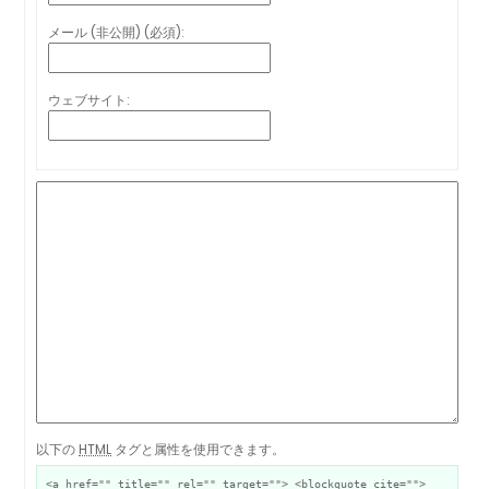
メール (非公開) (必須):
ウェブサイト:
以下の
HTML
タグと属性を使用できます。
<a href="" title="" rel="" target=""> <blockquote cite="">