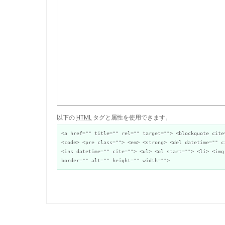
以下の
HTML
タグと属性を使用できます。
<a href="" title="" rel="" target=""> <blockquote cite
<code> <pre class=""> <em> <strong> <del datetime="" c
<ins datetime="" cite=""> <ul> <ol start=""> <li> <img
border="" alt="" height="" width="">