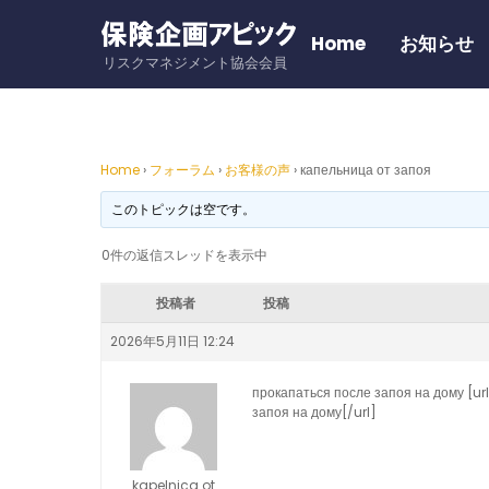
Skip
to
Home
お知らせ
リスクマネジメント協会会員
content
Home
›
フォーラム
›
お客様の声
›
капельница от запоя
このトピックは空です。
0件の返信スレッドを表示中
投稿者
投稿
2026年5月11日 12:24
прокапаться после запоя на дому [
запоя на дому[/url]
kapelnica ot