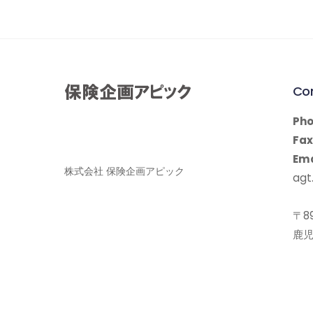
Co
Pho
Fax
Ema
株式会社 保険企画アピック
agt.
〒89
鹿児