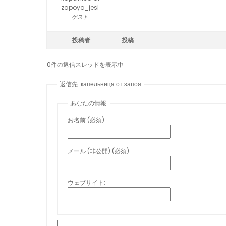
zapoya_jesl
ゲスト
投稿者
投稿
0件の返信スレッドを表示中
返信先: капельница от запоя
あなたの情報:
お名前 (必須)
メール (非公開) (必須):
ウェブサイト: