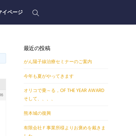
Search
マイページ
最近の投稿
がん陽子線治療セミナーのご案内
今年も夏がやってきます
オリコで乗～る，OF THE YEAR AWARD
16
そして、、、、
熊本城の復興
有限会社Ｆ事業所様よりお褒めを戴きま
した