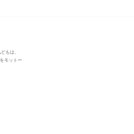
私どもは、
をモットー