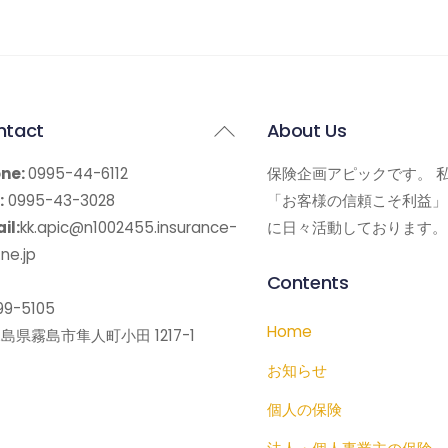
Back
ntact
About Us
To
ne:
0995-44-6112
保険企画アピックです。 
Top
:
0995-43-3028
「お客様の信頼こそ利益」
il:
kk.apic@n1002455.insurance-
に日々活動しております。
ne.jp
Contents
9-5105
Home
島県霧島市隼人町小田 1217-1
お知らせ
個人の保険