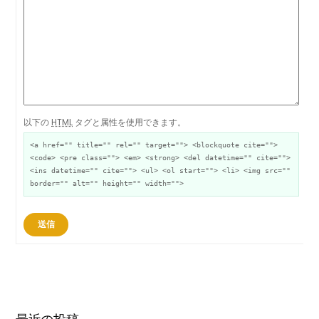
以下の
HTML
タグと属性を使用できます。
<a href="" title="" rel="" target=""> <blockquote cite="">
<code> <pre class=""> <em> <strong> <del datetime="" cite="">
<ins datetime="" cite=""> <ul> <ol start=""> <li> <img src=""
border="" alt="" height="" width="">
送信