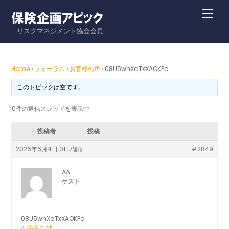
Skip
Me
to
リスクマネジメント協会会員
content
Home
›
フォーラム
›
お客様の声
›
08U5whXqTxXAOKPd
このトピックは空です。
0件の返信スレッドを表示中
投稿者
投稿
2026年6月4日 01:17
#2849
返信
AA
ゲスト
08U5whXqTxXAOKPd
진주출장샵