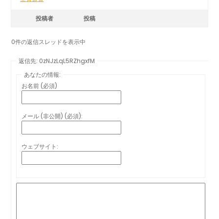
投稿者
投稿
0件の返信スレッドを表示中
返信先: 0zNJzLqL5RZhgxfM
あなたの情報:
お名前 (必須)
メール (非公開) (必須):
ウェブサイト: