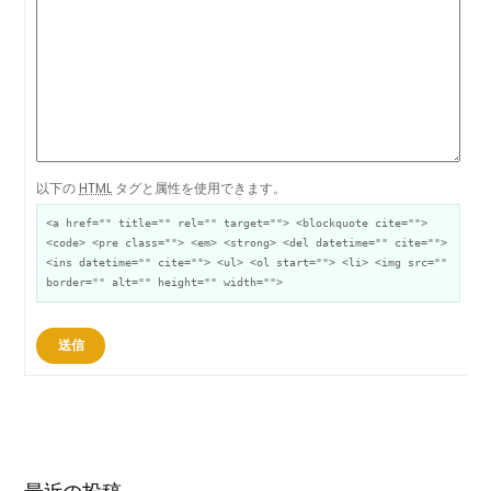
以下の
HTML
タグと属性を使用できます。
<a href="" title="" rel="" target=""> <blockquote cite="">
<code> <pre class=""> <em> <strong> <del datetime="" cite="">
<ins datetime="" cite=""> <ul> <ol start=""> <li> <img src=""
border="" alt="" height="" width="">
送信