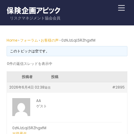
Skip
Me
to
リスクマネジメント協会会員
content
Home
›
フォーラム
›
お客様の声
›
0zNJzLqL5RZhgxfM
このトピックは空です。
0件の返信スレッドを表示中
投稿者
投稿
2026年6月4日 02:38
#2895
返信
AA
ゲスト
0zNJzLqL5RZhgxfM
보령콜걸