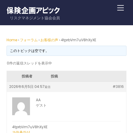
Skip
Me
to
リスクマネジメント協会会員
content
Home
›
フォーラム
›
お客様の声
›
4tprbVm7uV8hXyXE
このトピックは空です。
0件の返信スレッドを表示中
投稿者
投稿
2026年6月5日 04:57
#3816
返信
AA
ゲスト
4tprbVm7uV8hXyXE
과천출장샵