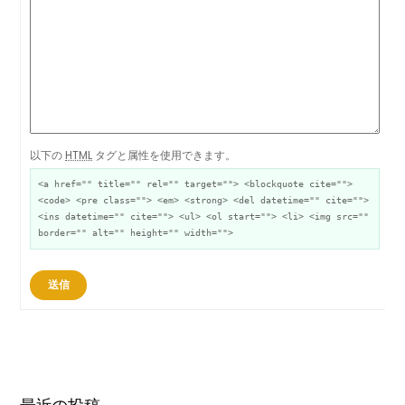
以下の
HTML
タグと属性を使用できます。
<a href="" title="" rel="" target=""> <blockquote cite="">
<code> <pre class=""> <em> <strong> <del datetime="" cite="">
<ins datetime="" cite=""> <ul> <ol start=""> <li> <img src=""
border="" alt="" height="" width="">
送信