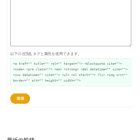
以下の
HTML
タグと属性を使用できます。
<a href="" title="" rel="" target=""> <blockquote cite="">
<code> <pre class=""> <em> <strong> <del datetime="" cite="">
<ins datetime="" cite=""> <ul> <ol start=""> <li> <img src=""
border="" alt="" height="" width="">
送信