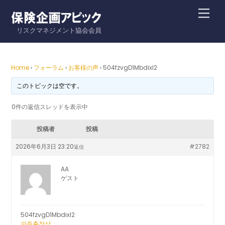
Skip
Me
to
リスクマネジメント協会会員
content
Home
›
フォーラム
›
お客様の声
›
504fzvgD1MbdixI2
このトピックは空です。
0件の返信スレッドを表示中
投稿者
投稿
2026年6月3日 23:20
#2782
返信
AA
ゲスト
504fzvgD1MbdixI2
파주출장샵