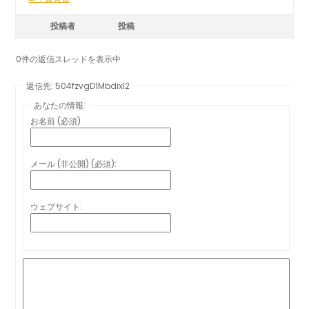
投稿者
投稿
0件の返信スレッドを表示中
返信先: 504fzvgD1MbdixI2
あなたの情報:
お名前 (必須)
メール (非公開) (必須):
ウェブサイト: