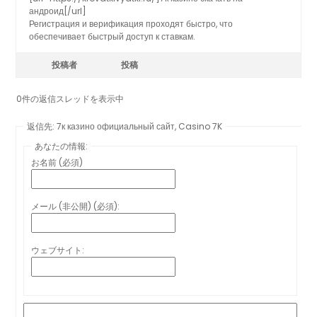
андроид[/url]
Регистрация и верификация проходят быстро, что
обеспечивает быстрый доступ к ставкам.
投稿者
投稿
0件の返信スレッドを表示中
返信先: 7к казино официальный сайт, Casino 7K
あなたの情報:
お名前 (必須)
メール (非公開) (必須):
ウェブサイト: