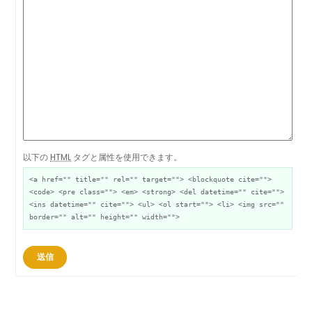
以下の
HTML
タグと属性を使用できます。
<a href="" title="" rel="" target=""> <blockquote cite="">
<code> <pre class=""> <em> <strong> <del datetime="" cite="">
<ins datetime="" cite=""> <ul> <ol start=""> <li> <img src=""
border="" alt="" height="" width="">
送信