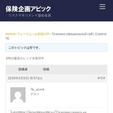
Skip
Me
to
リスクマネジメント協会会員
content
Home
›
フォーラム
›
お客様の声
›
7к казино официальный сайт, Casino
7K
このトピックは空です。
0件の返信スレッドを表示中
投稿者
投稿
2026年3月21日 16:57
#1114
返信
7k_acmt
ゲスト
[url=https://krovatkivyatki.ru/]7к казино скачать на