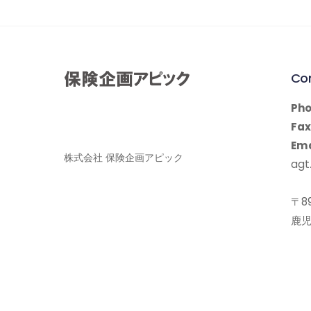
Co
Pho
Fax
Ema
株式会社 保険企画アピック
agt.
〒89
鹿児