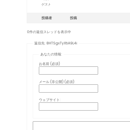
ゲスト
投稿者
投稿
0件の返信スレッドを表示中
返信先: 8HTSgxTyXtiA9L4i
あなたの情報:
お名前 (必須)
メール (非公開) (必須):
ウェブサイト: