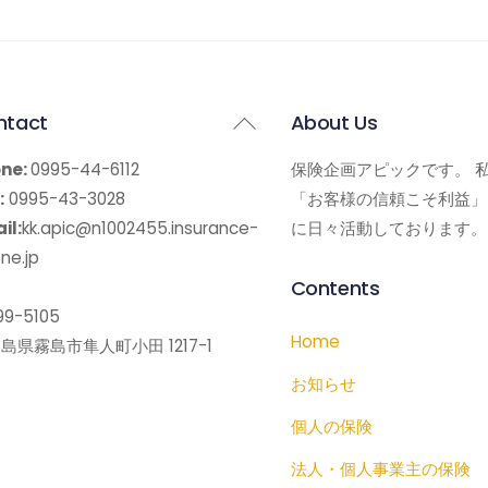
Back
ntact
About Us
To
ne:
0995-44-6112
保険企画アピックです。 
Top
:
0995-43-3028
「お客様の信頼こそ利益」
il:
kk.apic@n1002455.insurance-
に日々活動しております。
ne.jp
Contents
9-5105
Home
島県霧島市隼人町小田 1217-1
お知らせ
個人の保険
法人・個人事業主の保険