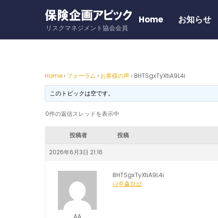
Skip
to
Home
お知らせ
リスクマネジメント協会会員
content
Home
›
フォーラム
›
お客様の声
›
8HTSgxTyXtiA9L4i
このトピックは空です。
0件の返信スレッドを表示中
投稿者
投稿
2026年6月3日 21:16
8HTSgxTyXtiA9L4i
나주출장샵
AA