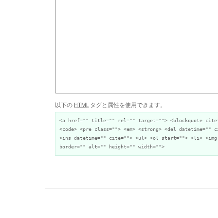
以下の
HTML
タグと属性を使用できます。
<a href="" title="" rel="" target=""> <blockquote cite
<code> <pre class=""> <em> <strong> <del datetime="" c
<ins datetime="" cite=""> <ul> <ol start=""> <li> <img
border="" alt="" height="" width="">