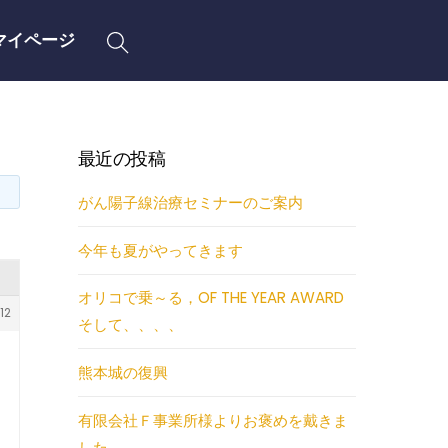
Search
マイページ
最近の投稿
がん陽子線治療セミナーのご案内
今年も夏がやってきます
オリコで乗～る，OF THE YEAR AWARD
12
そして、、、、
熊本城の復興
有限会社Ｆ事業所様よりお褒めを戴きま
した