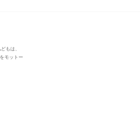
私どもは、
をモットー