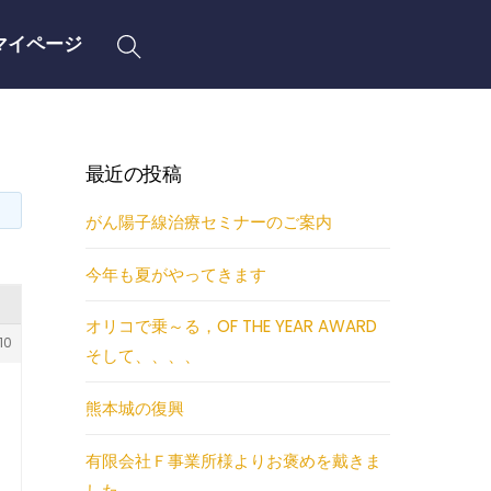
Search
マイページ
最近の投稿
がん陽子線治療セミナーのご案内
今年も夏がやってきます
オリコで乗～る，OF THE YEAR AWARD
10
そして、、、、
熊本城の復興
有限会社Ｆ事業所様よりお褒めを戴きま
した