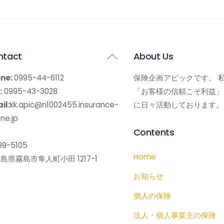
Back
ntact
About Us
To
ne:
0995-44-6112
保険企画アピックです。 
Top
:
0995-43-3028
「お客様の信頼こそ利益」
il:
kk.apic@n1002455.insurance-
に日々活動しております。
ne.jp
Contents
9-5105
Home
島県霧島市隼人町小田 1217-1
お知らせ
個人の保険
法人・個人事業主の保険