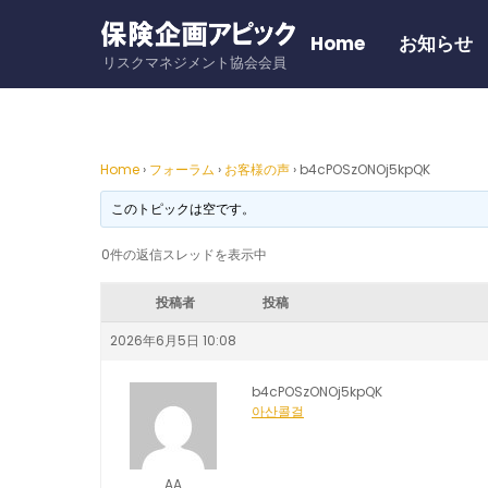
Skip
to
Home
お知らせ
リスクマネジメント協会会員
content
Home
›
フォーラム
›
お客様の声
›
b4cPOSzONOj5kpQK
このトピックは空です。
0件の返信スレッドを表示中
投稿者
投稿
2026年6月5日 10:08
b4cPOSzONOj5kpQK
아산콜걸
AA