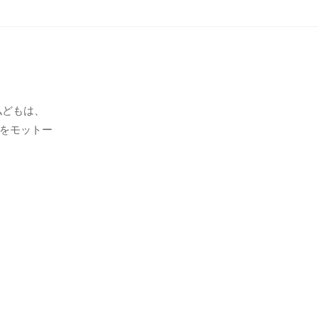
私どもは、
をモットー