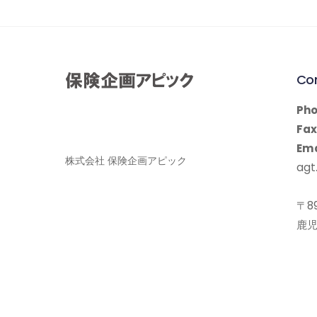
Co
Pho
Fax
Ema
株式会社 保険企画アピック
agt.
〒89
鹿児