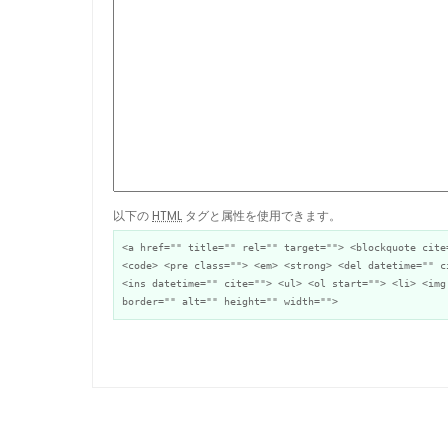
以下の
HTML
タグと属性を使用できます。
<a href="" title="" rel="" target=""> <blockquote cite
<code> <pre class=""> <em> <strong> <del datetime="" c
<ins datetime="" cite=""> <ul> <ol start=""> <li> <img
border="" alt="" height="" width="">