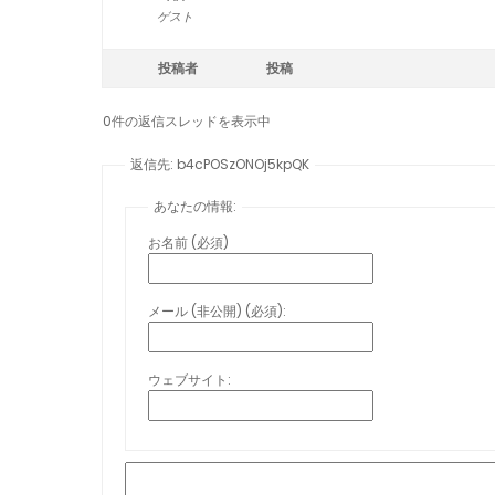
ゲスト
投稿者
投稿
0件の返信スレッドを表示中
返信先: b4cPOSzONOj5kpQK
あなたの情報:
お名前 (必須)
メール (非公開) (必須):
ウェブサイト: