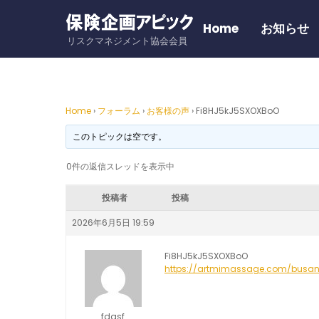
Skip
to
Home
お知らせ
リスクマネジメント協会会員
content
Home
›
フォーラム
›
お客様の声
›
Fi8HJ5kJ5SXOXBoO
このトピックは空です。
0件の返信スレッドを表示中
投稿者
投稿
2026年6月5日 19:59
Fi8HJ5kJ5SXOXBoO
https://artmimassage.com/bus
fdasf