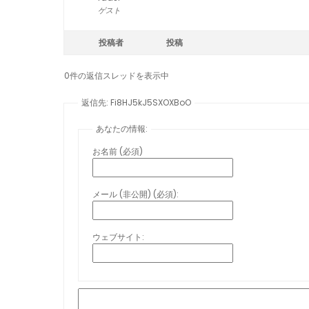
ゲスト
投稿者
投稿
0件の返信スレッドを表示中
返信先: Fi8HJ5kJ5SXOXBoO
あなたの情報:
お名前 (必須)
メール (非公開) (必須):
ウェブサイト: