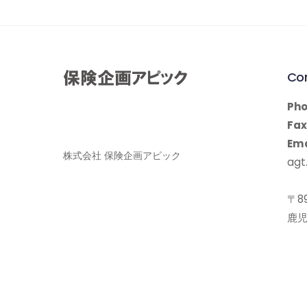
Co
Pho
Fax
Ema
株式会社 保険企画アピック
agt.
〒89
鹿児