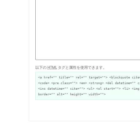
以下の
HTML
タグと属性を使用できます。
<a href="" title="" rel="" target=""> <blockquote cite
<code> <pre class=""> <em> <strong> <del datetime="" c
<ins datetime="" cite=""> <ul> <ol start=""> <li> <img
border="" alt="" height="" width="">