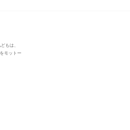
私どもは、
をモットー