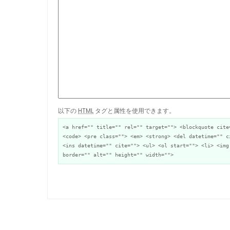
以下の
HTML
タグと属性を使用できます。
<a href="" title="" rel="" target=""> <blockquote cite
<code> <pre class=""> <em> <strong> <del datetime="" c
<ins datetime="" cite=""> <ul> <ol start=""> <li> <img
border="" alt="" height="" width="">