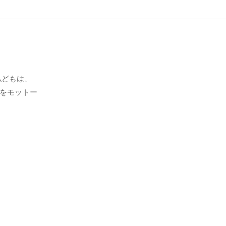
私どもは、
をモットー