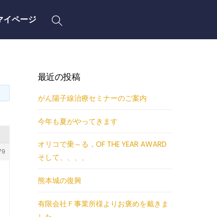
Search
マイページ
最近の投稿
がん陽子線治療セミナーのご案内
今年も夏がやってきます
オリコで乗～る，OF THE YEAR AWARD
79
そして、、、、
熊本城の復興
有限会社Ｆ事業所様よりお褒めを戴きま
した