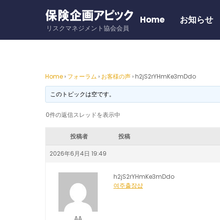
Skip
to
Home
お知らせ
リスクマネジメント協会会員
content
Home
›
フォーラム
›
お客様の声
›
h2jS2rYHmKe3mDdo
このトピックは空です。
0件の返信スレッドを表示中
投稿者
投稿
2026年6月4日 19:49
h2jS2rYHmKe3mDdo
여주출장샵
AA