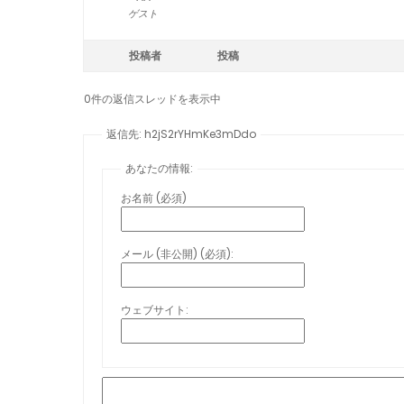
ゲスト
投稿者
投稿
0件の返信スレッドを表示中
返信先: h2jS2rYHmKe3mDdo
あなたの情報:
お名前 (必須)
メール (非公開) (必須):
ウェブサイト: