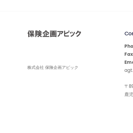
Co
Pho
Fax
Ema
株式会社 保険企画アピック
agt.
〒89
鹿児