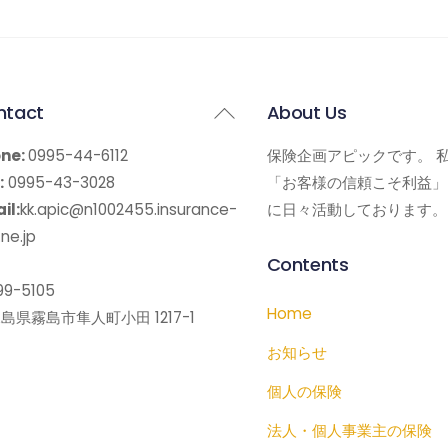
Back
ntact
About Us
To
ne:
0995-44-6112
保険企画アピックです。 
Top
:
0995-43-3028
「お客様の信頼こそ利益」
il:
kk.apic@n1002455.insurance-
に日々活動しております。
ne.jp
Contents
9-5105
Home
島県霧島市隼人町小田 1217-1
お知らせ
個人の保険
法人・個人事業主の保険