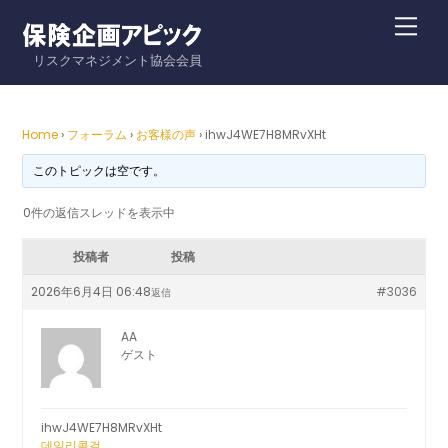
Skip
Me
to
リスクマネジメント協会会員
content
Home
›
フォーラム
›
お客様の声
›
ihwJ4WE7H8MRvXHt
このトピックは空です。
0件の返信スレッドを表示中
投稿者
投稿
2026年6月4日 06:48
#3036
返信
AA
ゲスト
ihwJ4WE7H8MRvXHt
데일리콜걸