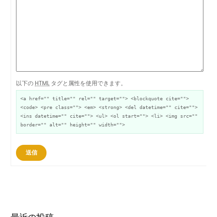
以下の
HTML
タグと属性を使用できます。
<a href="" title="" rel="" target=""> <blockquote cite="">
<code> <pre class=""> <em> <strong> <del datetime="" cite="">
<ins datetime="" cite=""> <ul> <ol start=""> <li> <img src=""
border="" alt="" height="" width="">
送信