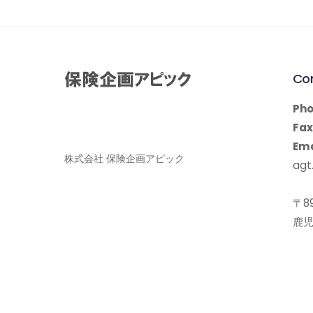
Co
Pho
Fax
Ema
株式会社 保険企画アピック
agt.
〒89
鹿児