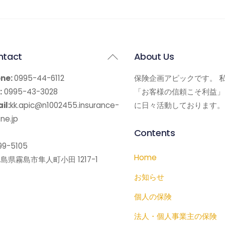
Back
ntact
About Us
To
ne:
0995-44-6112
保険企画アピックです。 
Top
:
0995-43-3028
「お客様の信頼こそ利益」
il:
kk.apic@n1002455.insurance-
に日々活動しております。
ne.jp
Contents
9-5105
Home
島県霧島市隼人町小田 1217-1
お知らせ
個人の保険
法人・個人事業主の保険