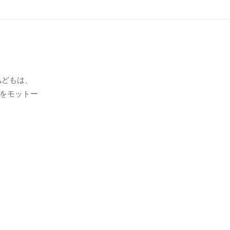
私どもは、
をモットー