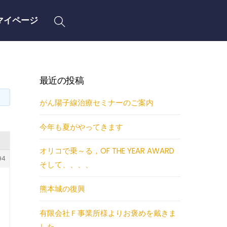
Search
マイページ
最近の投稿
がん陽子線治療セミナーのご案内
今年も夏がやってきます
オリコで乗～る，OF THE YEAR AWARD
94
そして、、、、
熊本城の復興
有限会社Ｆ事業所様よりお褒めを戴きま
した