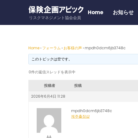
Skip
to
Home
お知らせ
リスクマネジメント協会会員
content
Home
›
フォーラム
›
お客様の声
›
mpdh0dcm6jb3748c
このトピックは空です。
0件の返信スレッドを表示中
投稿者
投稿
2026年6月4日 11:28
mpdh0dcm6jb3748c
제주출장샵
AA