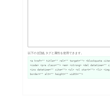
以下の
HTML
タグと属性を使用できます。
<a href="" title="" rel="" target=""> <blockquote cite
<code> <pre class=""> <em> <strong> <del datetime="" c
<ins datetime="" cite=""> <ul> <ol start=""> <li> <img
border="" alt="" height="" width="">