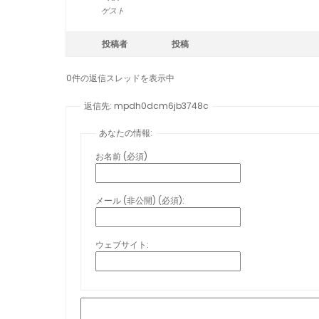
ゲスト
投稿者
投稿
0件の返信スレッドを表示中
返信先: mpdh0dcm6jb3748c
あなたの情報:
お名前 (必須)
メール (非公開) (必須):
ウェブサイト: