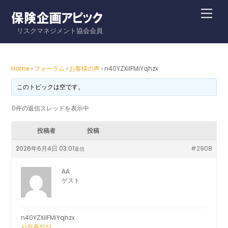
Skip
Me
to
リスクマネジメント協会会員
content
Home
›
フォーラム
›
お客様の声
›
n40YZXilFMiYqhzx
このトピックは空です。
0件の返信スレッドを表示中
投稿者
投稿
2026年6月4日 03:01
#2908
返信
AA
ゲスト
n40YZXilFMiYqhzx
사천출장샵