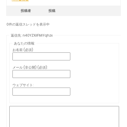
投稿者
投稿
0件の返信スレッドを表示中
返信先: n40YZXilFMiYqhzx
あなたの情報:
お名前 (必須)
メール (非公開) (必須):
ウェブサイト: