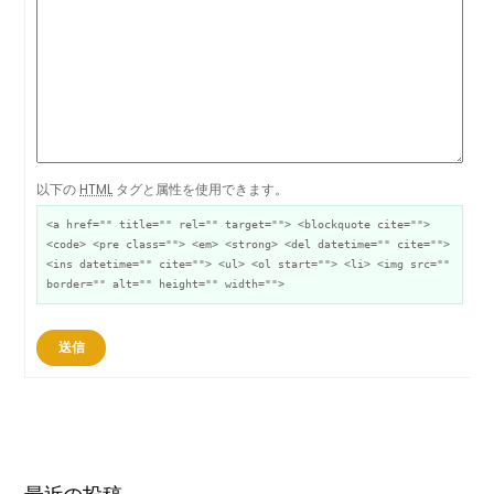
以下の
HTML
タグと属性を使用できます。
<a href="" title="" rel="" target=""> <blockquote cite="">
<code> <pre class=""> <em> <strong> <del datetime="" cite="">
<ins datetime="" cite=""> <ul> <ol start=""> <li> <img src=""
border="" alt="" height="" width="">
送信