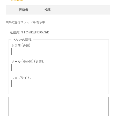
投稿者
投稿
0件の返信スレッドを表示中
返信先: NHlCs1KghDI0u3rK
あなたの情報:
お名前 (必須)
メール (非公開) (必須):
ウェブサイト: