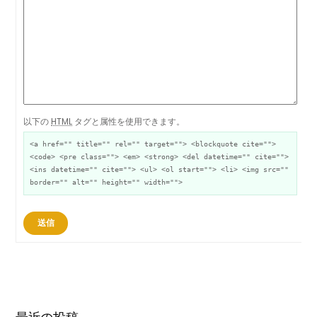
以下の
HTML
タグと属性を使用できます。
<a href="" title="" rel="" target=""> <blockquote cite="">
<code> <pre class=""> <em> <strong> <del datetime="" cite="">
<ins datetime="" cite=""> <ul> <ol start=""> <li> <img src=""
border="" alt="" height="" width="">
送信