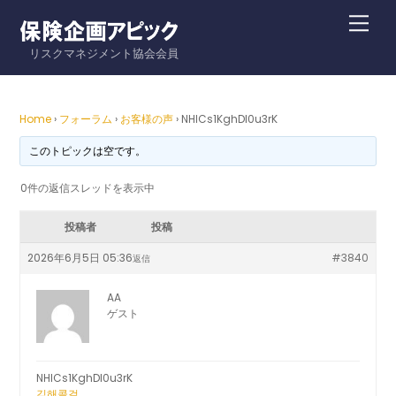
Skip
Me
to
リスクマネジメント協会会員
content
Home
›
フォーラム
›
お客様の声
›
NHlCs1KghDI0u3rK
このトピックは空です。
0件の返信スレッドを表示中
投稿者
投稿
2026年6月5日 05:36
#3840
返信
AA
ゲスト
NHlCs1KghDI0u3rK
김해콜걸