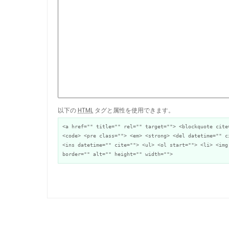
以下の
HTML
タグと属性を使用できます。
<a href="" title="" rel="" target=""> <blockquote cite
<code> <pre class=""> <em> <strong> <del datetime="" c
<ins datetime="" cite=""> <ul> <ol start=""> <li> <img
border="" alt="" height="" width="">