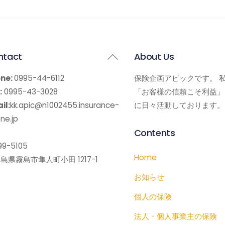
Back
ntact
About Us
To
ne:
0995-44-6112
保険企画アピックです。 
Top
:
0995-43-3028
「お客様の信頼こそ利益」
il:
kk.apic@n1002455.insurance-
に日々活動しております。
ne.jp
Contents
9-5105
Home
島県霧島市隼人町小田 1217-1
お知らせ
個人の保険
法人・個人事業主の保険