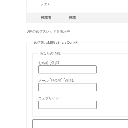
ゲスト
投稿者
投稿
0件の返信スレッドを表示中
返信先: oM99sBlrzrsQonkR
あなたの情報:
お名前 (必須)
メール (非公開) (必須):
ウェブサイト: