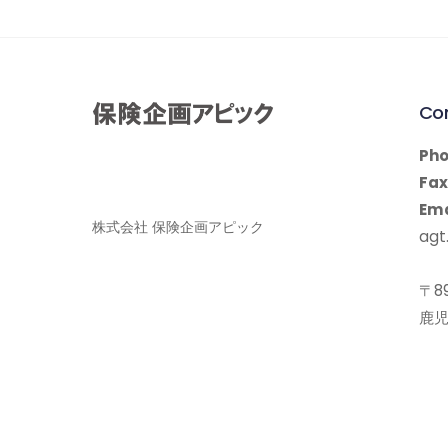
Co
Pho
Fax
Ema
株式会社 保険企画アピック
agt.
〒89
鹿児