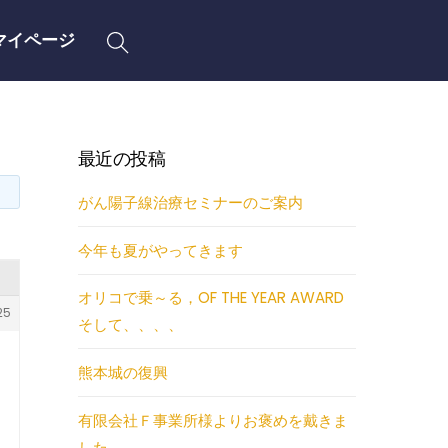
Search
マイページ
最近の投稿
がん陽子線治療セミナーのご案内
今年も夏がやってきます
オリコで乗～る，OF THE YEAR AWARD
25
そして、、、、
熊本城の復興
有限会社Ｆ事業所様よりお褒めを戴きま
した