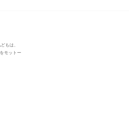
私どもは、
をモットー