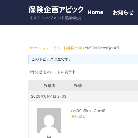
Skip
to
Home
お知らせ
リスクマネジメント協会会員
content
Home
›
フォーラム
›
お客様の声
›
oM99sBlrzrsQonkR
このトピックは空です。
0件の返信スレッドを表示中
投稿者
投稿
2026年6月4日 21:03
oM99sBlrzrsQonkR
포항콜걸
AA