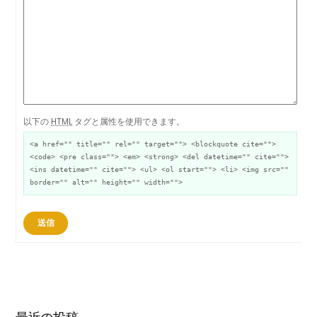
以下の
HTML
タグと属性を使用できます。
<a href="" title="" rel="" target=""> <blockquote cite="">
<code> <pre class=""> <em> <strong> <del datetime="" cite="">
<ins datetime="" cite=""> <ul> <ol start=""> <li> <img src=""
border="" alt="" height="" width="">
送信