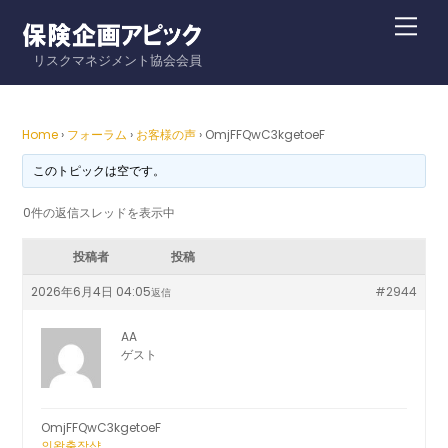
Skip
Me
to
リスクマネジメント協会会員
content
Home
›
フォーラム
›
お客様の声
›
OmjFFQwC3kgetoeF
このトピックは空です。
0件の返信スレッドを表示中
投稿者
投稿
2026年6月4日 04:05
#2944
返信
AA
ゲスト
OmjFFQwC3kgetoeF
의왕출장샵