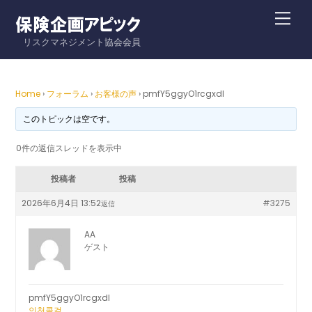
Skip
Me
to
リスクマネジメント協会会員
content
Home
›
フォーラム
›
お客様の声
›
pmfY5ggyO1rcgxdl
このトピックは空です。
0件の返信スレッドを表示中
投稿者
投稿
2026年6月4日 13:52
#3275
返信
AA
ゲスト
pmfY5ggyO1rcgxdl
인천콜걸