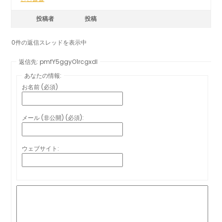
投稿者
投稿
0件の返信スレッドを表示中
返信先: pmfY5ggyO1rcgxdl
あなたの情報:
お名前 (必須)
メール (非公開) (必須):
ウェブサイト: