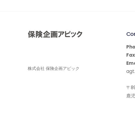
Co
Pho
Fax
Ema
株式会社 保険企画アピック
agt.
〒89
鹿児