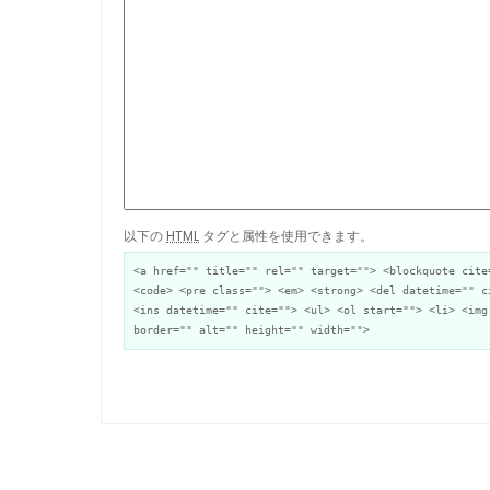
以下の
HTML
タグと属性を使用できます。
<a href="" title="" rel="" target=""> <blockquote cite
<code> <pre class=""> <em> <strong> <del datetime="" c
<ins datetime="" cite=""> <ul> <ol start=""> <li> <img
border="" alt="" height="" width="">