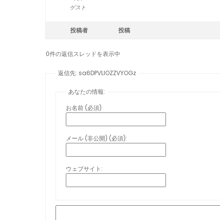
ゲスト
投稿者
投稿
0件の返信スレッドを表示中
返信先: sa6DPVLlOZZVYOGz
あなたの情報:
お名前 (必須)
メール (非公開) (必須):
ウェブサイト: