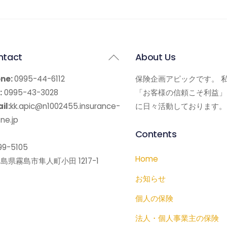
Back
ntact
About Us
To
ne:
0995-44-6112
保険企画アピックです。 
Top
:
0995-43-3028
「お客様の信頼こそ利益」
il:
kk.apic@n1002455.insurance-
に日々活動しております。
ne.jp
Contents
9-5105
Home
島県霧島市隼人町小田 1217-1
お知らせ
個人の保険
法人・個人事業主の保険