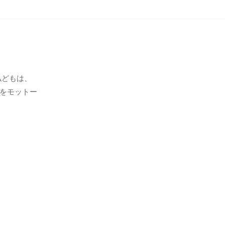
私どもは、
をモットー