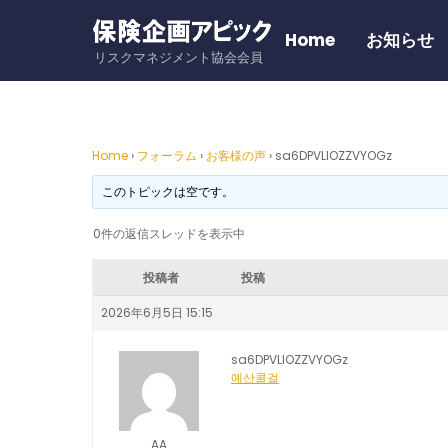
Skip
to
Home
お知らせ
リスクマネジメント協会会員
content
Home
›
フォーラム
›
お客様の声
›
sa6DPVLlOZZVYOGz
このトピックは空です。
0件の返信スレッドを表示中
投稿者
投稿
2026年6月5日 15:15
sa6DPVLlOZZVYOGz
예산콜걸
AA