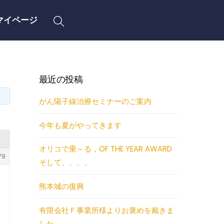
Search
マイページ
最近の投稿
がん陽子線治療セミナーのご案内
今年も夏がやってきます
オリコで乗～る，OF THE YEAR AWARD
79
そして、、、、
熊本城の復興
有限会社Ｆ事業所様よりお褒めを戴きま
した