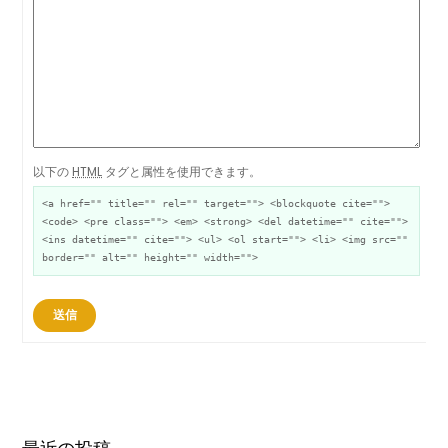
以下の
HTML
タグと属性を使用できます。
<a href="" title="" rel="" target=""> <blockquote cite="">
<code> <pre class=""> <em> <strong> <del datetime="" cite="">
<ins datetime="" cite=""> <ul> <ol start=""> <li> <img src=""
border="" alt="" height="" width="">
送信