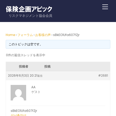
Skip
Me
to
リスクマネジメント協会会員
content
Home
›
フォーラム
›
お客様の声
›
sBkEO1Ufa607fZjr
このトピックは空です。
0件の返信スレッドを表示中
投稿者
投稿
2026年6月3日 20:21
#2681
返信
AA
ゲスト
sBkEO1Ufa607fZjr
성남출장샵