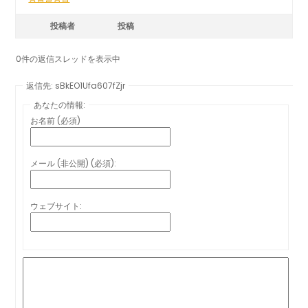
投稿者
投稿
0件の返信スレッドを表示中
返信先: sBkEO1Ufa607fZjr
あなたの情報:
お名前 (必須)
メール (非公開) (必須):
ウェブサイト: