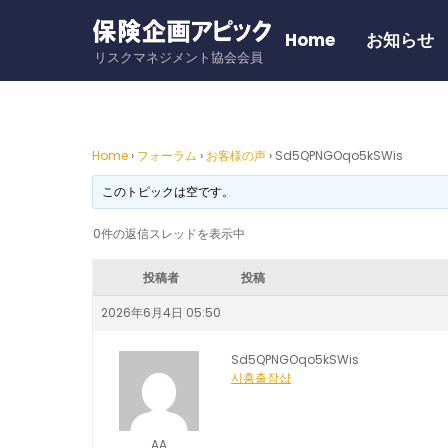
Skip
to
Home
お知らせ
リスクマネジメント協会会員
content
Home
›
フォーラム
›
お客様の声
›
Sd5QPNGOqo5kSWis
このトピックは空です。
0件の返信スレッドを表示中
投稿者
投稿
2026年6月4日 05:50
Sd5QPNGOqo5kSWis
시흥출장샵
AA