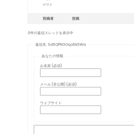
ゲスト
投稿者
投稿
0件の返信スレッドを表示中
返信先: Sd5QPNGOqo5kSWis
あなたの情報:
お名前 (必須)
メール (非公開) (必須):
ウェブサイト: