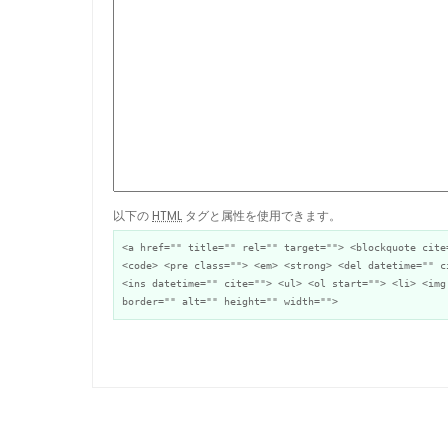
以下の
HTML
タグと属性を使用できます。
<a href="" title="" rel="" target=""> <blockquote cite
<code> <pre class=""> <em> <strong> <del datetime="" c
<ins datetime="" cite=""> <ul> <ol start=""> <li> <img
border="" alt="" height="" width="">