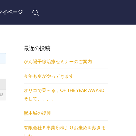
Search
マイページ
最近の投稿
がん陽子線治療セミナーのご案内
今年も夏がやってきます
オリコで乗～る，OF THE YEAR AWARD
03
そして、、、、
熊本城の復興
有限会社Ｆ事業所様よりお褒めを戴きま
した