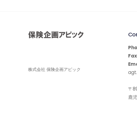
Co
Pho
Fax
Ema
株式会社 保険企画アピック
agt.
〒89
鹿児