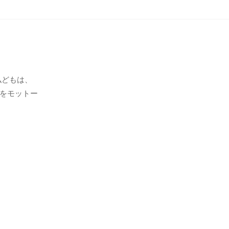
私どもは、
をモットー