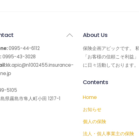
Back
ntact
About Us
To
ne:
0995-44-6112
保険企画アピックです。 
Top
:
0995-43-3028
「お客様の信頼こそ利益」
il:
kk.apic@n1002455.insurance-
に日々活動しております。
ne.jp
Contents
9-5105
Home
島県霧島市隼人町小田 1217-1
お知らせ
個人の保険
法人・個人事業主の保険