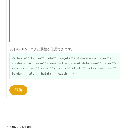
以下の
HTML
タグと属性を使用できます。
<a href="" title="" rel="" target=""> <blockquote cite="">
<code> <pre class=""> <em> <strong> <del datetime="" cite="">
<ins datetime="" cite=""> <ul> <ol start=""> <li> <img src=""
border="" alt="" height="" width="">
送信