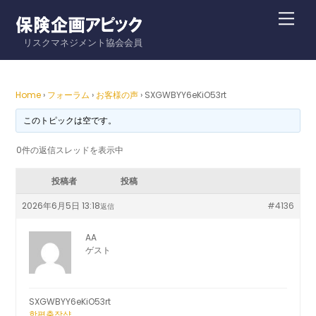
Skip
Me
to
リスクマネジメント協会会員
content
Home
›
フォーラム
›
お客様の声
›
SXGWBYY6eKiO53rt
このトピックは空です。
0件の返信スレッドを表示中
投稿者
投稿
2026年6月5日 13:18
#4136
返信
AA
ゲスト
SXGWBYY6eKiO53rt
함평출장샵