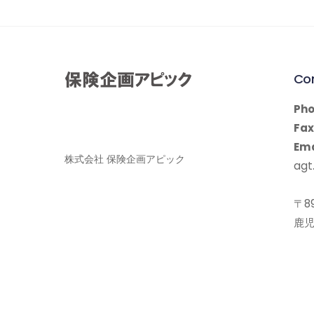
Co
Pho
Fax
Ema
株式会社 保険企画アピック
agt.
〒89
鹿児