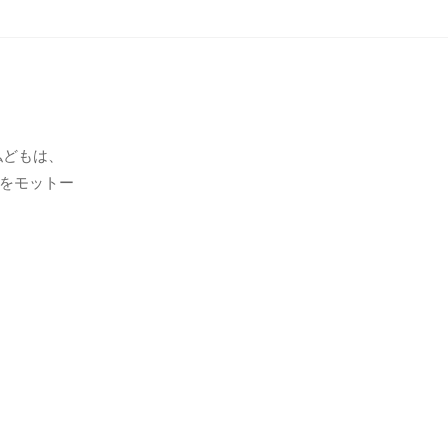
私どもは、
をモットー