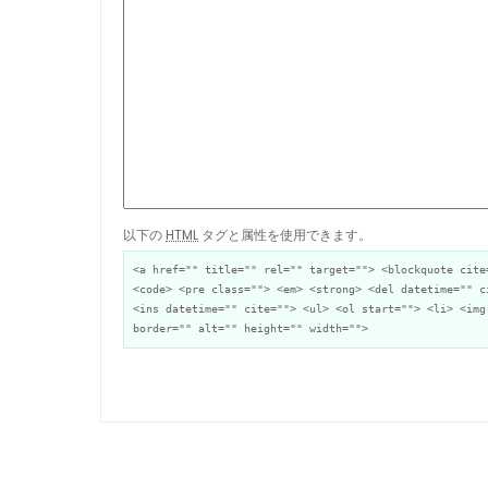
以下の
HTML
タグと属性を使用できます。
<a href="" title="" rel="" target=""> <blockquote cite
<code> <pre class=""> <em> <strong> <del datetime="" c
<ins datetime="" cite=""> <ul> <ol start=""> <li> <img
border="" alt="" height="" width="">