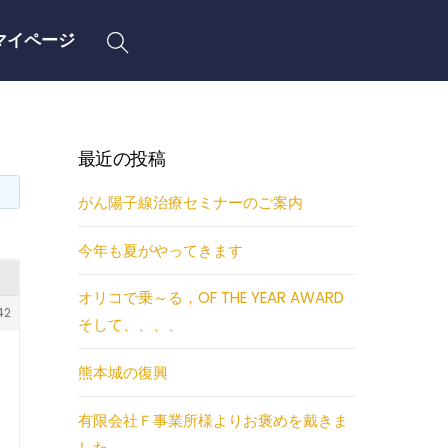
Search
マイページ
最近の投稿
がん陽子線治療セミナーのご案内
今年も夏がやってきます
オリコで乗～る，OF THE YEAR AWARD
42
そして、、、、
熊本城の復興
有限会社Ｆ事業所様よりお褒めを戴きま
した