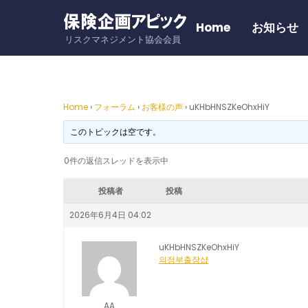
Skip
to
Home
お知らせ
リスクマネジメント協会会員
content
Home
›
フォーラム
›
お客様の声
›
uKHbHNSZKeOhxHiY
このトピックは空です。
0件の返信スレッドを表示中
投稿者
投稿
2026年6月4日 04:02
uKHbHNSZKeOhxHiY
의정부출장샵
AA