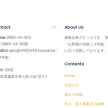
Back
ntact
About Us
To
ne:
0995-44-6112
保険企画アピックです。 
Top
:
0995-43-3028
「お客様の信頼こそ利益」
il:
kk.apic@n1002455.insurance-
に日々活動しております。
ne.jp
Contents
9-5105
Home
島県霧島市隼人町小田 1217-1
お知らせ
個人の保険
法人・個人事業主の保険