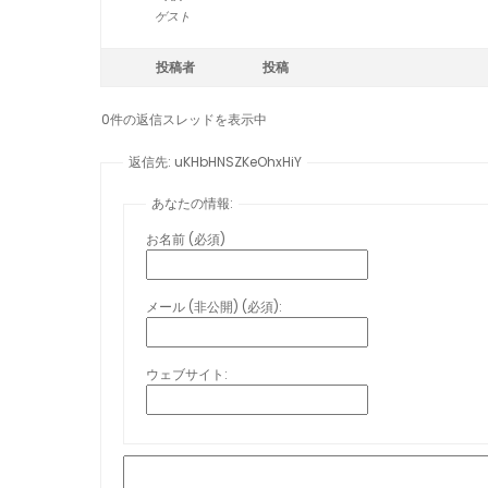
ゲスト
投稿者
投稿
0件の返信スレッドを表示中
返信先: uKHbHNSZKeOhxHiY
あなたの情報:
お名前 (必須)
メール (非公開) (必須):
ウェブサイト: