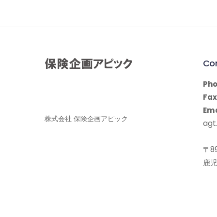
Co
Pho
Fax
Ema
株式会社 保険企画アピック
agt.
〒89
鹿児