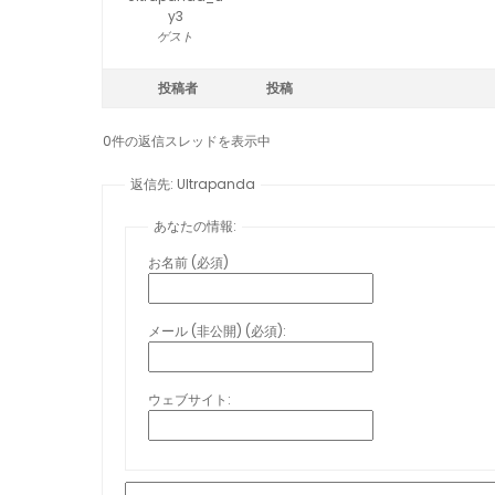
y3
ゲスト
投稿者
投稿
0件の返信スレッドを表示中
返信先: Ultrapanda
あなたの情報:
お名前 (必須)
メール (非公開) (必須):
ウェブサイト: