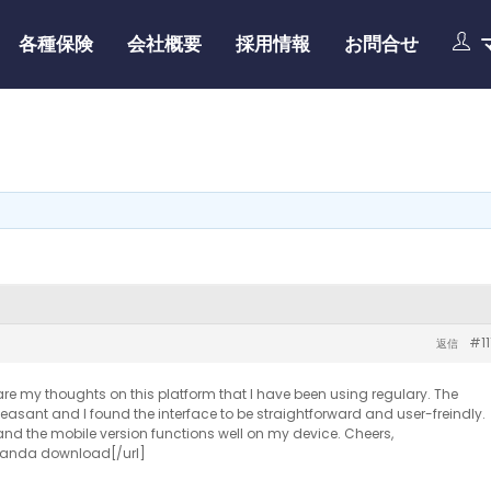
各種保険
会社概要
採用情報
お問合せ
#11
返信
re my thoughts on this platform that I have been using regulary. The
leasant and I found the interface to be straightforward and user-freindly.
nd the mobile version functions well on my device. Cheers,
 panda download[/url]