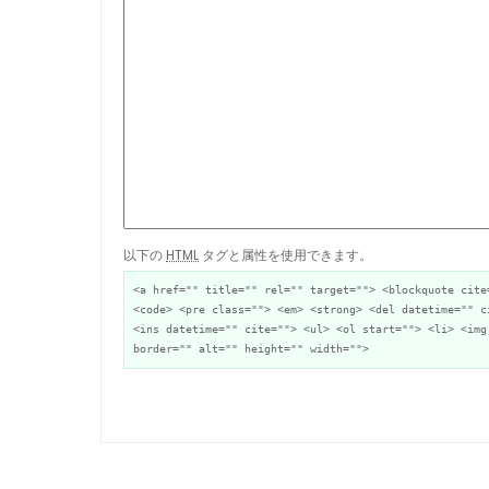
以下の
HTML
タグと属性を使用できます。
<a href="" title="" rel="" target=""> <blockquote cite
<code> <pre class=""> <em> <strong> <del datetime="" c
<ins datetime="" cite=""> <ul> <ol start=""> <li> <img
border="" alt="" height="" width="">