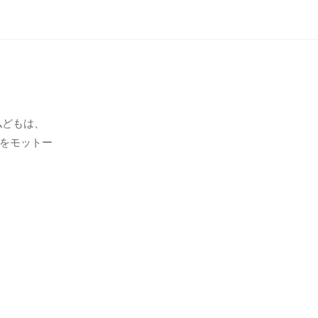
私どもは、
をモットー