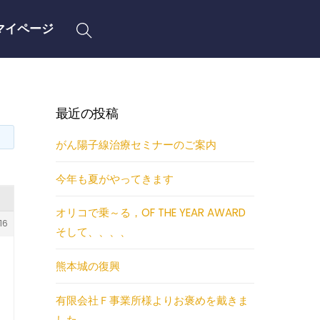
Search
マイページ
最近の投稿
がん陽子線治療セミナーのご案内
今年も夏がやってきます
オリコで乗～る，OF THE YEAR AWARD
16
そして、、、、
熊本城の復興
有限会社Ｆ事業所様よりお褒めを戴きま
した