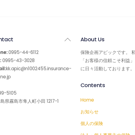
Back
ntact
About Us
To
ne:
0995-44-6112
保険企画アピックです。 
Top
:
0995-43-3028
「お客様の信頼こそ利益」
il:
kk.apic@n1002455.insurance-
に日々活動しております。
ne.jp
Contents
9-5105
Home
島県霧島市隼人町小田 1217-1
お知らせ
個人の保険