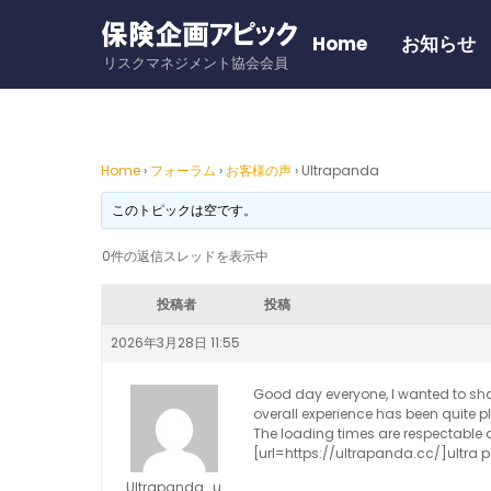
Skip
to
Home
お知らせ
リスクマネジメント協会会員
content
Home
›
フォーラム
›
お客様の声
›
Ultrapanda
このトピックは空です。
0件の返信スレッドを表示中
投稿者
投稿
2026年3月28日 11:55
Good day everyone, I wanted to sha
overall experience has been quite p
The loading times are respectable a
[url=https://ultrapanda.cc/]ultra
Ultrapanda_u