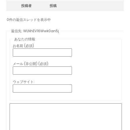
投稿者
投稿
0件の返信スレッドを表示中
返信先: WLNhEV16Wwk0an5j
あなたの情報:
お名前 (必須)
メール (非公開) (必須):
ウェブサイト: