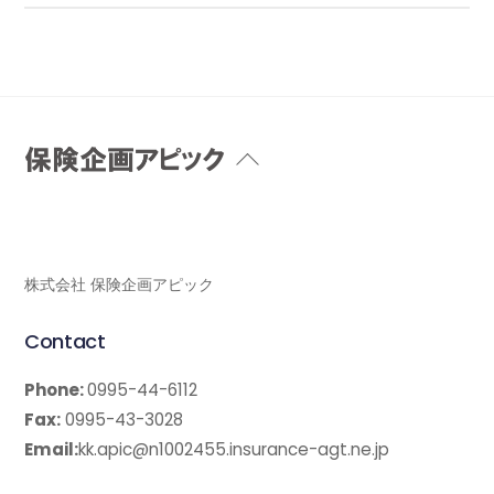
Back
To
Top
株式会社 保険企画アピック
Contact
Phone:
0995-44-6112
Fax:
0995-43-3028
Email:
kk.apic@n1002455.insurance-agt.ne.jp