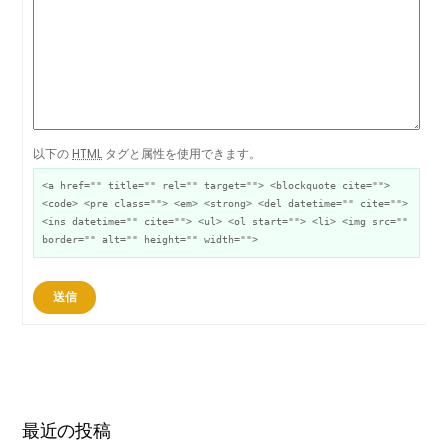
以下の
HTML
タグと属性を使用できます。
<a href="" title="" rel="" target=""> <blockquote cite="">
<code> <pre class=""> <em> <strong> <del datetime="" cite="">
<ins datetime="" cite=""> <ul> <ol start=""> <li> <img src=""
border="" alt="" height="" width="">
送信
最近の投稿