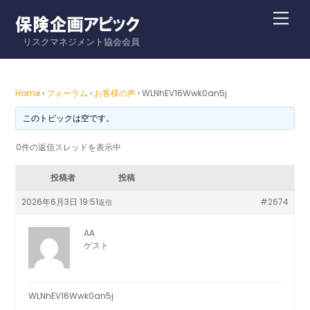
Skip
Me
to
リスクマネジメント協会会員
content
Home
›
フォーラム
›
お客様の声
›
WLNhEV16Wwk0an5j
このトピックは空です。
0件の返信スレッドを表示中
投稿者
投稿
2026年6月3日 19:51
#2674
返信
AA
ゲスト
WLNhEV16Wwk0an5j