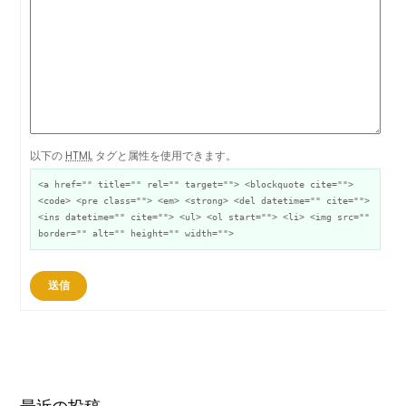
以下の
HTML
タグと属性を使用できます。
<a href="" title="" rel="" target=""> <blockquote cite="">
<code> <pre class=""> <em> <strong> <del datetime="" cite="">
<ins datetime="" cite=""> <ul> <ol start=""> <li> <img src=""
border="" alt="" height="" width="">
送信