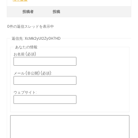
投稿者
投稿
0件の返信スレッドを表示中
返信先: XcMk2yUI2Zy0H7HD
あなたの情報:
お名前 (必須)
メール (非公開) (必須):
ウェブサイト: