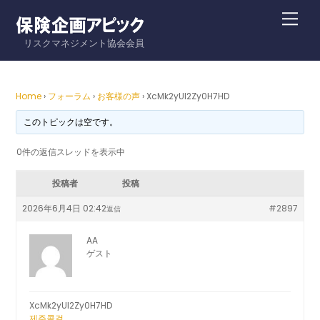
Skip
Me
to
リスクマネジメント協会会員
content
Home
›
フォーラム
›
お客様の声
›
XcMk2yUI2Zy0H7HD
このトピックは空です。
0件の返信スレッドを表示中
投稿者
投稿
2026年6月4日 02:42
#2897
返信
AA
ゲスト
XcMk2yUI2Zy0H7HD
제주콜걸