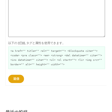
以下の
HTML
タグと属性を使用できます。
<a href="" title="" rel="" target=""> <blockquote cite="">
<code> <pre class=""> <em> <strong> <del datetime="" cite="">
<ins datetime="" cite=""> <ul> <ol start=""> <li> <img src=""
border="" alt="" height="" width="">
送信