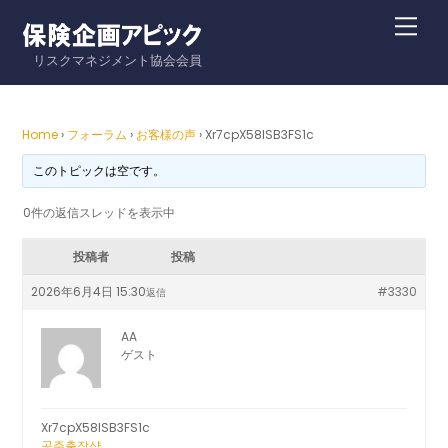
Skip
Me
to
リスクマネジメント協会会員
content
Home
›
フォーラム
›
お客様の声
›
Xr7cpX58ISB3FS1c
このトピックは空です。
0件の返信スレッドを表示中
投稿者
投稿
2026年6月4日 15:30
#3330
返信
AA
ゲスト
Xr7cpX58ISB3FS1c
공주출장샵