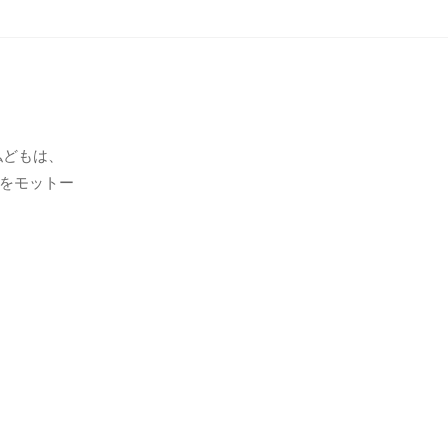
私どもは、
をモットー