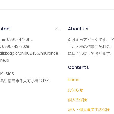
Back
ntact
About Us
To
ne:
0995-44-6112
保険企画アピックです。 
Top
:
0995-43-3028
「お客様の信頼こそ利益」
il:
kk.apic@n1002455.insurance-
に日々活動しております。
ne.jp
Contents
9-5105
Home
島県霧島市隼人町小田 1217-1
お知らせ
個人の保険
法人・個人事業主の保険