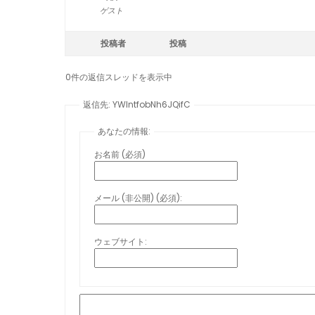
ゲスト
投稿者
投稿
0件の返信スレッドを表示中
返信先: YWIntfobNh6JQifC
あなたの情報:
お名前 (必須)
メール (非公開) (必須):
ウェブサイト: