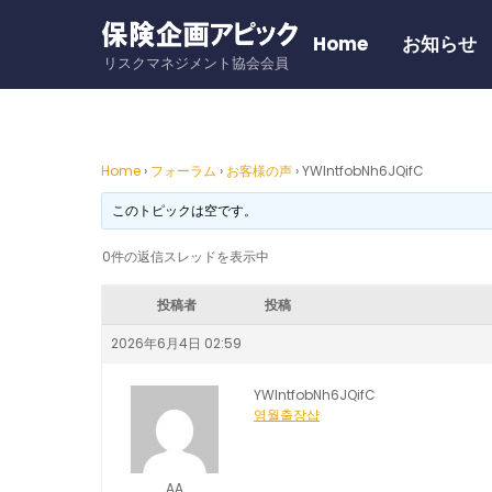
Skip
to
Home
お知らせ
リスクマネジメント協会会員
content
Home
›
フォーラム
›
お客様の声
›
YWIntfobNh6JQifC
このトピックは空です。
0件の返信スレッドを表示中
投稿者
投稿
2026年6月4日 02:59
YWIntfobNh6JQifC
영월출장샵
AA