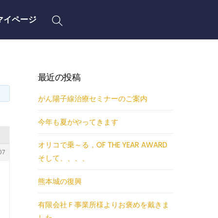
Search
マイページ
最近の投稿
がん陽子線治療セミナーのご案内
今年も夏がやってきます
オリコで乗～る，OF THE YEAR AWARD
07
そして、、、、
熊本城の復興
有限会社Ｆ事業所様よりお褒めを戴きま
した