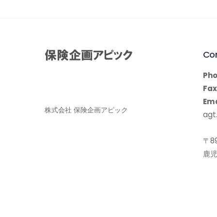
Co
Pho
Fax
Ema
株式会社 保険企画アピック
agt.
〒89
鹿児