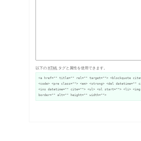
以下の
HTML
タグと属性を使用できます。
<a href="" title="" rel="" target=""> <blockquote cite
<code> <pre class=""> <em> <strong> <del datetime="" c
<ins datetime="" cite=""> <ul> <ol start=""> <li> <img
border="" alt="" height="" width="">