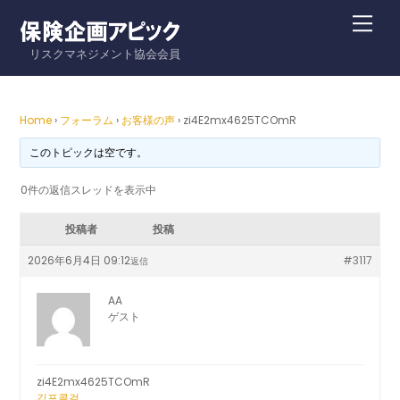
Skip
Me
to
リスクマネジメント協会会員
content
Home
›
フォーラム
›
お客様の声
›
zi4E2mx4625TCOmR
このトピックは空です。
0件の返信スレッドを表示中
投稿者
投稿
2026年6月4日 09:12
#3117
返信
AA
ゲスト
zi4E2mx4625TCOmR
김포콜걸