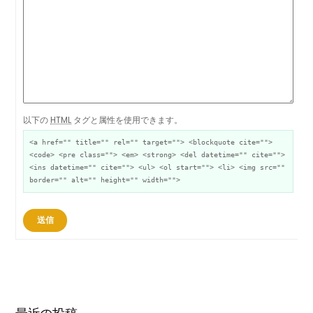
以下の
HTML
タグと属性を使用できます。
<a href="" title="" rel="" target=""> <blockquote cite="">
<code> <pre class=""> <em> <strong> <del datetime="" cite="">
<ins datetime="" cite=""> <ul> <ol start=""> <li> <img src=""
border="" alt="" height="" width="">
送信